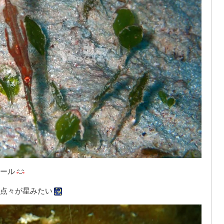
ール
点々が星みたい