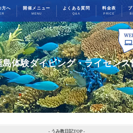
の方へ
開催メニュー
よくある質問
料金表
ブ
ER
MENU
Q&A
PRICE
B
垣島体験ダイビング・ライセンス
-
うみ教日記TOP
-