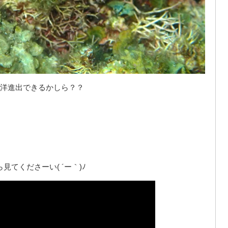
洋進出できるかしら？？
てくださーい( ´ー｀)ﾉ