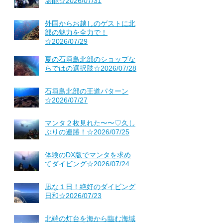
堪能☆2026/07/31
外国からお越しのゲストに北
部の魅力を全力で！
☆2026/07/29
夏の石垣島北部のショップな
らではの選択肢☆2026/07/28
石垣島北部の王道パターン
☆2026/07/27
マンタ２枚見れた〜〜♡久し
ぶりの連勝！☆2026/07/25
体験のDX版でマンタを求め
てダイビング☆2026/07/24
凪な１日！絶好のダイビング
日和☆2026/07/23
北端の灯台を海から臨む海域