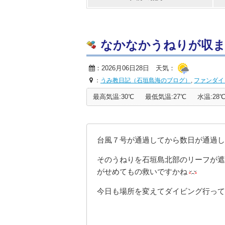
なかなかうねりが収まらな
：2026月06日28日 天気：
：
うみ教日記（石垣島海のブログ）
,
ファンダイ
最高気温:30℃
最低気温:27℃
水温:28
台風７号が通過してから数日が通過し
そのうねりを石垣島北部のリーフが遮
がせめてもの救いですかね
今日も場所を変えてダイビング行って