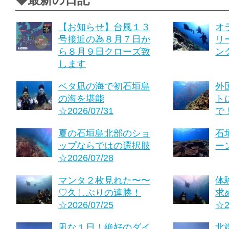
◆最新の日記
【お知らせ】台風１３
オ
号接近の為８月７日か
リ
ら８月９日クローズ致
ング
します
ベタ凪の海で初石垣島
外
の海を堪能
ト
☆2026/07/31
で！
夏の石垣島北部のショ
石
ップならではの選択肢
ーン
☆2026/07/28
マンタ２枚見れた〜〜
体
♡久しぶりの連勝！
求
☆2026/07/25
☆2
凪な１日！絶好のダイ
北