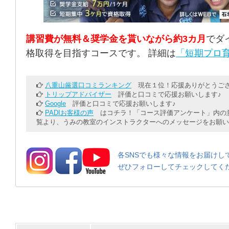
講習費が無料＆奨学金を貰いながら約3カ月
でダ
格取得を目指すコースです。 詳細は
「短期プロ育
八重山厳選口コミランキング
現在１位！応援ありがとうござ
トリップアドバイザー
評価と口コミで応援お願いします♪
Google
評価と口コミで応援お願いします♪
PADIお客様の声
はコチラ！「コース評価アンケート」内の意
覧より、うみの教室のインストラクターへのメッセージをお願い
各SNSでも様々な情報をお届けし
ぜひフォローしてチェックしてく