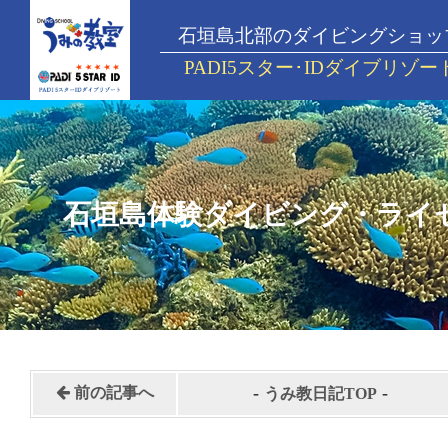
石垣島北部のダイビングショッ
PADI5スター･IDダイブリゾー
石垣島体験ダイビング・ライ
-
-
前の記事へ
うみ教日記TOP