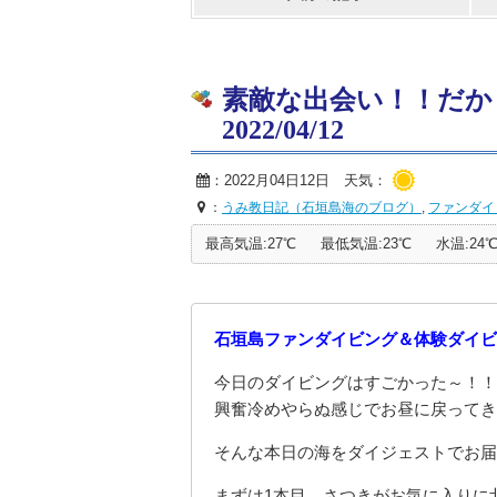
素敵な出会い！！だか
2022/04/12
：2022月04日12日 天気：
：
うみ教日記（石垣島海のブログ）
,
ファンダイ
最高気温:27℃
最低気温:23℃
水温:24
石垣島ファンダイビング＆体験ダイビ
今日のダイビングはすごかった～！！
興奮冷めやらぬ感じでお昼に戻ってき
そんな本日の海をダイジェストでお届
まずは1本目、さつきがお気に入りに