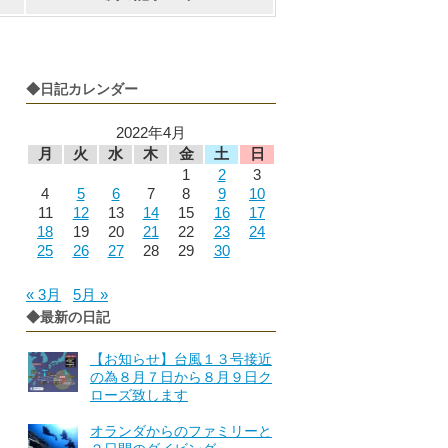
◆日記カレンダー
2022年4月
月
火
水
木
金
土
日
1
2
3
4
5
6
7
8
9
10
11
12
13
14
15
16
17
18
19
20
21
22
23
24
25
26
27
28
29
30
« 3月
5月 »
◆最新の日記
【お知らせ】台風１３号接近
の為８月７日から８月９日ク
ローズ致します
オランダからのファミリーと