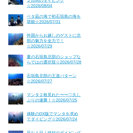
２日間のダイビング
☆2026/08/04
ベタ凪の海で初石垣島の海を
堪能☆2026/07/31
外国からお越しのゲストに北
部の魅力を全力で！
☆2026/07/29
夏の石垣島北部のショップな
らではの選択肢☆2026/07/28
石垣島北部の王道パターン
☆2026/07/27
マンタ２枚見れた〜〜♡久し
ぶりの連勝！☆2026/07/25
体験のDX版でマンタを求め
てダイビング☆2026/07/24
凪な１日！絶好のダイビング