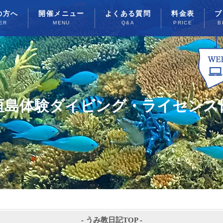
の方へ
開催メニュー
よくある質問
料金表
ブ
ER
MENU
Q&A
PRICE
B
垣島体験ダイビング・ライセンス
-
うみ教日記TOP
-