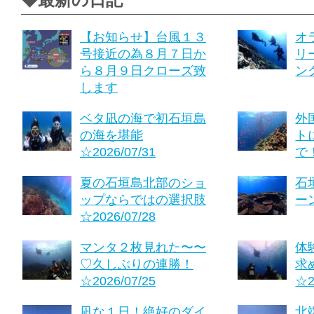
◆最新の日記
【お知らせ】台風１３
オ
号接近の為８月７日か
リ
ら８月９日クローズ致
ング
します
ベタ凪の海で初石垣島
外
の海を堪能
ト
☆2026/07/31
で！
夏の石垣島北部のショ
石
ップならではの選択肢
ーン
☆2026/07/28
マンタ２枚見れた〜〜
体
♡久しぶりの連勝！
求
☆2026/07/25
☆2
凪な１日！絶好のダイ
北