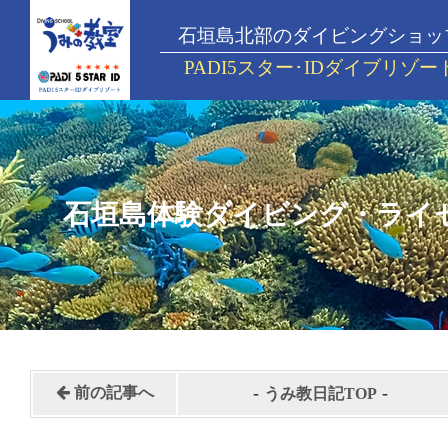
石垣島北部のダイビングショッ
PADI5スター･IDダイブリゾー
石垣島体験ダイビング・ライ
-
-
前の記事へ
うみ教日記TOP