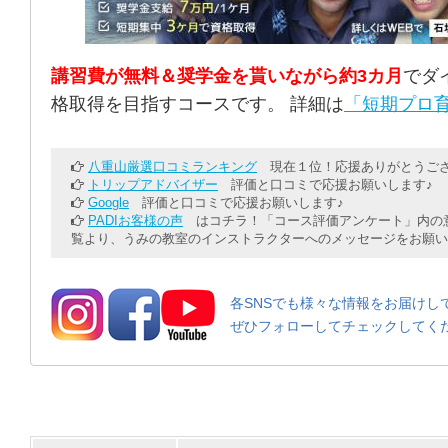
講習費が無料＆奨学金を貰いながら約3カ月
でダ
格取得を目指すコースです。 詳細は
「短期プロ育
八重山厳選口コミランキング
現在１位！応援ありがとうござ
トリップアドバイザー
評価と口コミで応援お願いします♪
Google
評価と口コミで応援お願いします♪
PADIお客様の声
はコチラ！「コース評価アンケート」内の意
覧より、うみの教室のインストラクターへのメッセージをお願い
各SNSでも様々な情報をお届けし
ぜひフォローしてチェックしてく