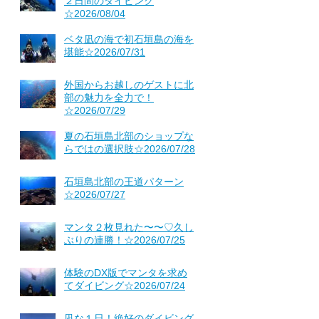
２日間のダイビング
☆2026/08/04
ベタ凪の海で初石垣島の海を
堪能☆2026/07/31
外国からお越しのゲストに北
部の魅力を全力で！
☆2026/07/29
夏の石垣島北部のショップな
らではの選択肢☆2026/07/28
石垣島北部の王道パターン
☆2026/07/27
マンタ２枚見れた〜〜♡久し
ぶりの連勝！☆2026/07/25
体験のDX版でマンタを求め
てダイビング☆2026/07/24
凪な１日！絶好のダイビング