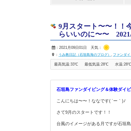
9月スタート〜〜！！
らいいのに〜〜 2021/0
：2021月09日01日 天気：
：
うみ教日記（石垣島海のブログ）
,
ファンダイ
最高気温:33℃
最低気温:28℃
水温:28
石垣島ファンダイビング＆体験ダイビ
こんにちは〜〜！ななです( ´ー｀)ﾉ
さて9月のスタートです！！
台風のイメージがある月ですが石垣島