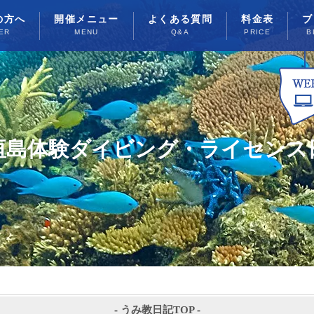
の方へ
開催メニュー
よくある質問
料金表
ブ
ER
MENU
Q&A
PRICE
B
垣島体験ダイビング・ライセンス
-
うみ教日記TOP
-