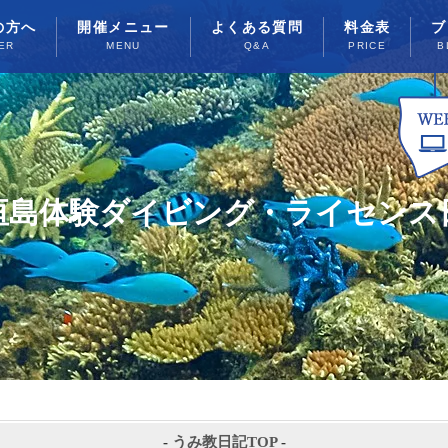
の方へ
開催メニュー
よくある質問
料金表
ブ
ER
MENU
Q&A
PRICE
B
垣島体験ダイビング・ライセンス
-
うみ教日記TOP
-