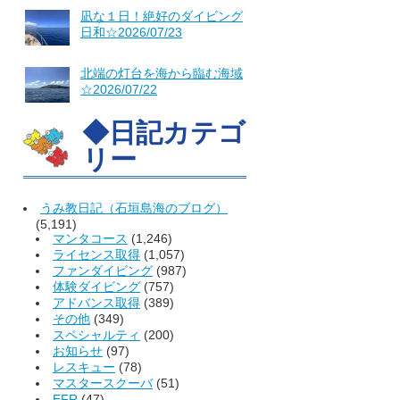
凪な１日！絶好のダイビング
日和☆2026/07/23
北端の灯台を海から臨む海域
☆2026/07/22
◆日記カテゴ
リー
うみ教日記（石垣島海のブログ）
(5,191)
マンタコース
(1,246)
ライセンス取得
(1,057)
ファンダイビング
(987)
体験ダイビング
(757)
アドバンス取得
(389)
その他
(349)
スペシャルティ
(200)
お知らせ
(97)
レスキュー
(78)
マスタースクーバ
(51)
EFR
(47)