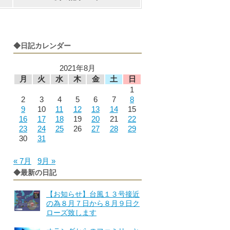
◆日記カレンダー
2021年8月
月
火
水
木
金
土
日
1
2
3
4
5
6
7
8
9
10
11
12
13
14
15
16
17
18
19
20
21
22
23
24
25
26
27
28
29
30
31
« 7月
9月 »
◆最新の日記
【お知らせ】台風１３号接近
の為８月７日から８月９日ク
ローズ致します