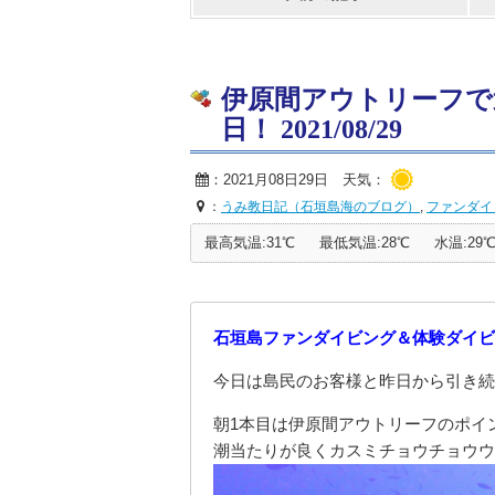
伊原間アウトリーフで
日！ 2021/08/29
：2021月08日29日 天気：
：
うみ教日記（石垣島海のブログ）
,
ファンダイ
最高気温:31℃
最低気温:28℃
水温:29
石垣島ファンダイビング＆体験ダイビ
今日は島民のお客様と昨日から引き続
朝1本目は伊原間アウトリーフのポイ
潮当たりが良くカスミチョウチョウウ