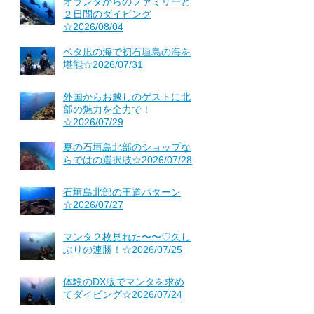
オランダからのファミリーと
２日間のダイビング
☆2026/08/04
ベタ凪の海で初石垣島の海を
堪能☆2026/07/31
外国からお越しのゲストに北
部の魅力を全力で！
☆2026/07/29
夏の石垣島北部のショップな
らではの選択肢☆2026/07/28
石垣島北部の王道パターン
☆2026/07/27
マンタ２枚見れた〜〜♡久し
ぶりの連勝！☆2026/07/25
体験のDX版でマンタを求め
てダイビング☆2026/07/24