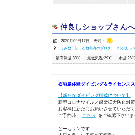
仲良しショップさんへ、出
：2020月09日17日 天気：
：
うみ教日記（石垣島海のブログ）
,
その他
,
フ
最高気温:33℃
最低気温:29℃
水温:28
石垣島体験ダイビング＆ライセンスス
【新たなダイビング様式について】
新型コロナウイルス感染拡大防止対策
お客様に新たにお願いさせていただく
ご予約時、
こちら
をご確認下さいま
どーもリンです！