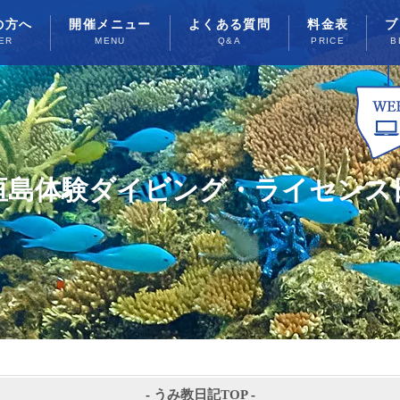
の方へ
開催メニュー
よくある質問
料金表
ブ
ER
MENU
Q&A
PRICE
B
垣島体験ダイビング・ライセンス
-
うみ教日記TOP
-