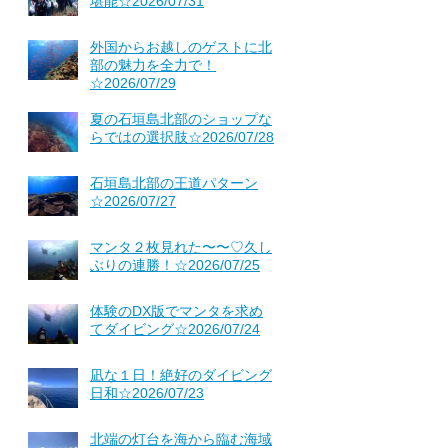
堪能☆2026/07/31
外国からお越しのゲストに北
部の魅力を全力で！
☆2026/07/29
夏の石垣島北部のショップな
らではの選択肢☆2026/07/28
石垣島北部の王道パターン
☆2026/07/27
マンタ２枚見れた〜〜♡久し
ぶりの連勝！☆2026/07/25
体験のDX版でマンタを求め
てダイビング☆2026/07/24
凪な１日！絶好のダイビング
日和☆2026/07/23
北端の灯台を海から臨む海域