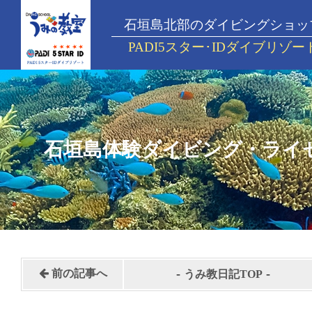
石垣島北部のダイビングショッ
PADI5スター･IDダイブリゾー
石垣島体験ダイビング・ライ
-
-
前の記事へ
うみ教日記TOP