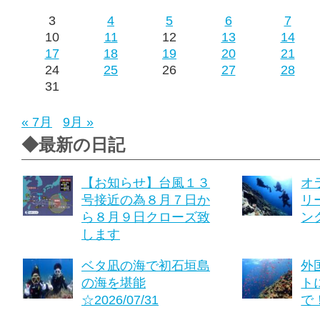
3
4
5
6
7
10
11
12
13
14
17
18
19
20
21
24
25
26
27
28
31
« 7月
9月 »
◆最新の日記
【お知らせ】台風１３
オ
号接近の為８月７日か
リ
ら８月９日クローズ致
ング
します
ベタ凪の海で初石垣島
外
の海を堪能
ト
☆2026/07/31
で！