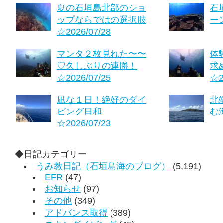
夏の石垣島北部のショ
石
ップならではの選択肢
ーン
☆2026/07/28
マンタ２枚見れた〜〜
体
♡久しぶりの連勝！
求
☆2026/07/25
☆2
凪な１日！絶好のダイ
北
ビング日和
む海
☆2026/07/23
◆日記カテゴリー
うみ教日記（石垣島海のブログ）
(5,191)
EFR
(47)
お知らせ
(97)
その他
(349)
アドバンス取得
(389)