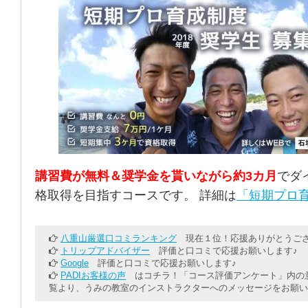
講習費が無料＆奨学金を貰いながら約3カ月
でダ
格取得を目指すコースです。 詳細は
「短期プロ育
八重山厳選口コミランキング
現在１位！応援ありがとうござ
トリップアドバイザー
評価と口コミで応援お願いします♪
Google
評価と口コミで応援お願いします♪
PADIお客様の声
はコチラ！「コース評価アンケート」内の意
覧より、うみの教室のインストラクターへのメッセージをお願い