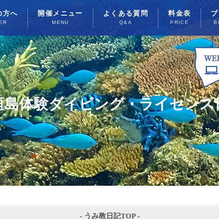
の方へ
開催メニュー
よくある質問
料金表
ブ
ER
MENU
Q&A
PRICE
B
垣島体験ダイビング・ライセンス
-
うみ教日記TOP
-