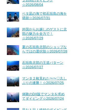
２日間のダイビング
☆2026/08/04
ベタ凪の海で初石垣島の海を
堪能☆2026/07/31
外国からお越しのゲストに北
部の魅力を全力で！
☆2026/07/29
夏の石垣島北部のショップな
らではの選択肢☆2026/07/28
石垣島北部の王道パターン
☆2026/07/27
マンタ２枚見れた〜〜♡久し
ぶりの連勝！☆2026/07/25
体験のDX版でマンタを求め
てダイビング☆2026/07/24
凪な１日！絶好のダイビング