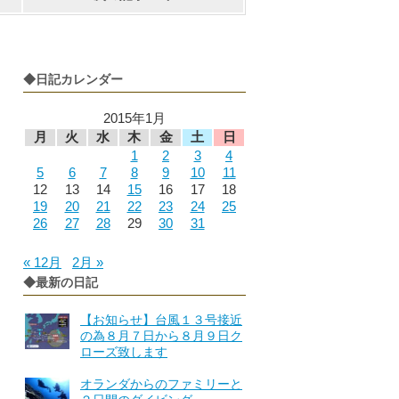
◆日記カレンダー
2015年1月
月
火
水
木
金
土
日
1
2
3
4
5
6
7
8
9
10
11
12
13
14
15
16
17
18
19
20
21
22
23
24
25
26
27
28
29
30
31
« 12月
2月 »
◆最新の日記
【お知らせ】台風１３号接近
の為８月７日から８月９日ク
ローズ致します
オランダからのファミリーと