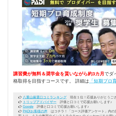
講習費が無料＆奨学金を貰いながら約3カ月
でダ
格取得を目指すコースです。 詳細は
「短期プロ育
八重山厳選口コミランキング
現在１位！応援ありがとうござ
トリップアドバイザー
評価と口コミで応援お願いします♪
Google
評価と口コミで応援お願いします♪
PADIお客様の声
はコチラ！「コース評価アンケート」内の意
覧より、うみの教室のインストラクターへのメッセージをお願い