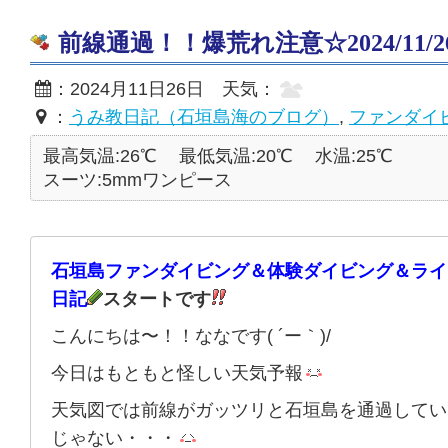
前線通過！！爆荒れ注意☆2024/11/2
：2024月11日26日 天気：
：
うみ教日記（石垣島海のブログ）
,
ファンダイ
最高気温:26℃
最低気温:20℃
水温:25℃
スーツ:5mmワンピース
石垣島ファンダイビング＆体験ダイビング＆ライ
日記
スタートです
こんにちは〜！！ななです( ´ー｀)/
今日はもともと怪しい天気予報
天気図では前線がガッツリと石垣島を通過してい
じゃない・・・