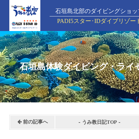
石垣島北部のダイビングショッ
PADI5スター･IDダイブリゾー
石垣島体験ダイビング・ライ
-
-
前の記事へ
うみ教日記TOP