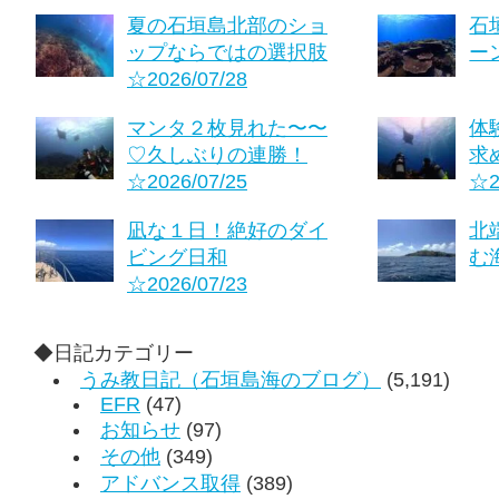
夏の石垣島北部のショ
石
ップならではの選択肢
ーン
☆2026/07/28
マンタ２枚見れた〜〜
体
♡久しぶりの連勝！
求
☆2026/07/25
☆2
凪な１日！絶好のダイ
北
ビング日和
む海
☆2026/07/23
◆日記カテゴリー
うみ教日記（石垣島海のブログ）
(5,191)
EFR
(47)
お知らせ
(97)
その他
(349)
アドバンス取得
(389)