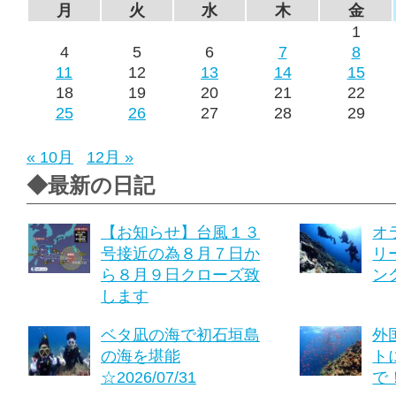
月
火
水
木
金
1
4
5
6
7
8
11
12
13
14
15
18
19
20
21
22
25
26
27
28
29
« 10月
12月 »
◆最新の日記
【お知らせ】台風１３
オ
号接近の為８月７日か
リ
ら８月９日クローズ致
ング
します
ベタ凪の海で初石垣島
外
の海を堪能
ト
☆2026/07/31
で！