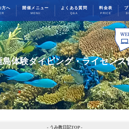
の方へ
開催メニュー
よくある質問
料金表
ブ
ER
MENU
Q&A
PRICE
B
垣島体験ダイビング・ライセンス
-
うみ教日記TOP
-