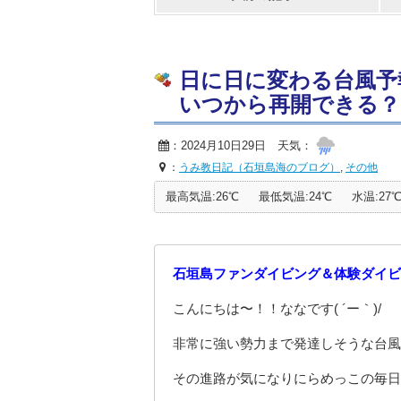
日に日に変わる台風予
いつから再開できる？！☆2
：2024月10日29日 天気：
：
うみ教日記（石垣島海のブログ）
,
その他
最高気温:26℃
最低気温:24℃
水温:27
石垣島ファンダイビング＆体験ダイビ
こんにちは〜！！ななです( ´ー｀)/
非常に強い勢力まで発達しそうな台風
その進路が気になりにらめっこの毎日