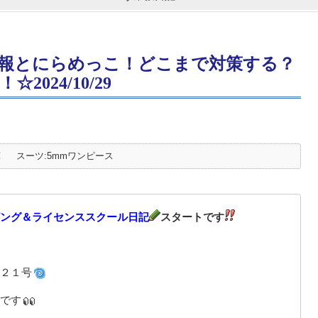
報とにらめっこ！どこまで対策する？
024/10/29
℃
スーツ:5mmワンピース
ング＆ライセンススクール日記
スタートです
２１号
です