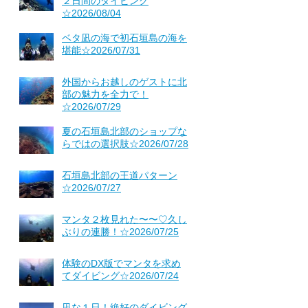
２日間のダイビング
☆2026/08/04
ベタ凪の海で初石垣島の海を
堪能☆2026/07/31
外国からお越しのゲストに北
部の魅力を全力で！
☆2026/07/29
夏の石垣島北部のショップな
らではの選択肢☆2026/07/28
石垣島北部の王道パターン
☆2026/07/27
マンタ２枚見れた〜〜♡久し
ぶりの連勝！☆2026/07/25
体験のDX版でマンタを求め
てダイビング☆2026/07/24
凪な１日！絶好のダイビング