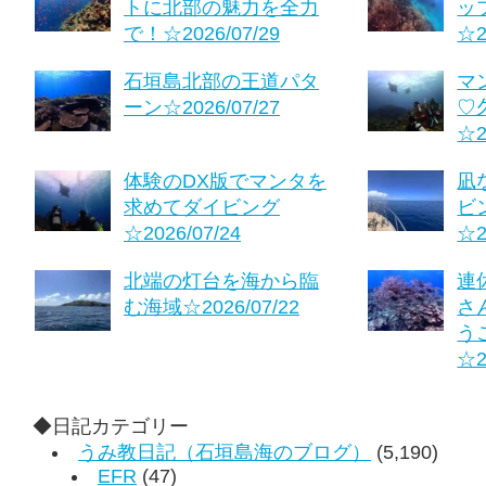
トに北部の魅力を全力
ッ
で！☆2026/07/29
☆2
石垣島北部の王道パタ
マ
ーン☆2026/07/27
♡
☆2
体験のDX版でマンタを
凪
求めてダイビング
ビ
☆2026/07/24
☆2
北端の灯台を海から臨
連
む海域☆2026/07/22
さ
う
☆2
◆日記カテゴリー
うみ教日記（石垣島海のブログ）
(5,190)
EFR
(47)