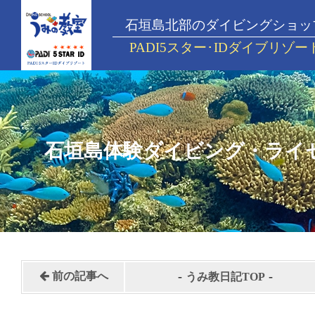
石垣島北部のダイビングショッ
PADI5スター･IDダイブリゾー
石垣島体験ダイビング・ライ
-
-
前の記事へ
うみ教日記TOP