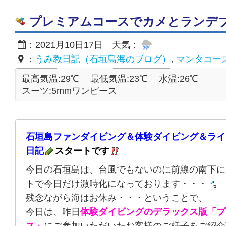
プレミアムコースでカメとランデブー♪20
：2021月10日17日 天気：
：
うみ教日記（石垣島海のブログ）
,
マンタコー
最高気温:29℃
最低気温:23℃
水温:26℃
スーツ:5mmワンピース
石垣島ファンダイビング＆体験ダイビング＆ライ
日記
スタートです
今日の石垣島は、台風でもないのに前線の南下に
トで今日だけ激時化になっております・・・
残念ながら海はお休み・・・ということで、
今日は、昨日
体験ダイビングのデラックス版「プ