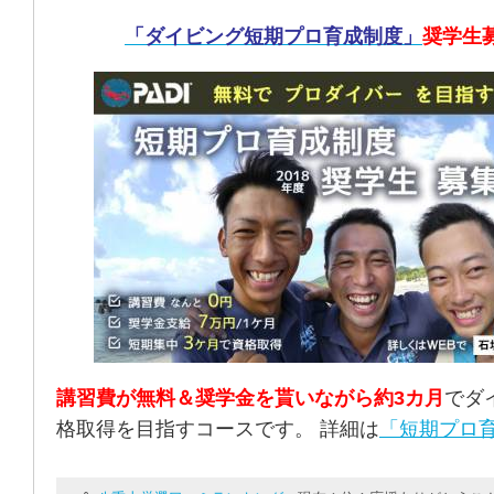
「ダイビング短期プロ育成制度」
奨学生
講習費が無料＆奨学金を貰いながら約3カ月
でダ
格取得を目指すコースです。 詳細は
「短期プロ育