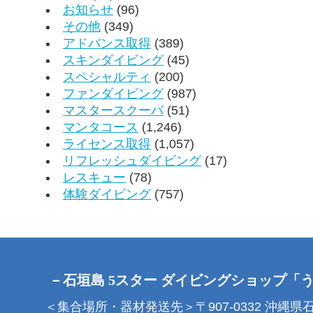
お知らせ
(96)
その他
(349)
アドバンス取得
(389)
スキンダイビング
(45)
スペシャルティ
(200)
ファンダイビング
(987)
マスタースクーバ
(51)
マンタコース
(1,246)
ライセンス取得
(1,057)
リフレッシュダイビング
(17)
レスキュー
(78)
体験ダイビング
(757)
－石垣島 5スター ダイビングショップ「
＜集合場所・器材発送先＞〒907-0332 沖縄県石