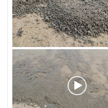
動
画
プ
レ
ー
ヤ
ー