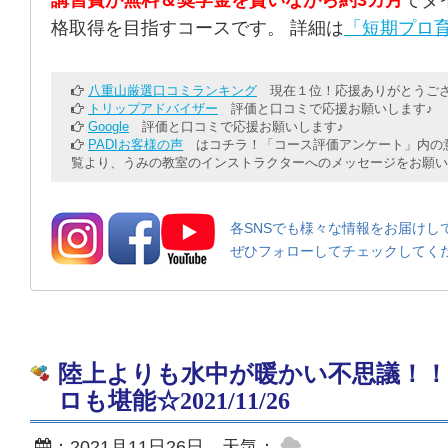
講習費が無料＆奨学金を貰いながら約3カ月
でダ
格取得を目指すコースです。 詳細は
「短期プロ育
八重山厳選口コミランキング
現在１位！応援ありがとうござ
トリップアドバイザー
評価と口コミで応援お願いします♪
Google
評価と口コミで応援お願いします♪
PADIお客様の声
はコチラ！「コース評価アンケート」内の意
覧より、うみの教室のインストラクターへのメッセージをお願い
各SNSでも様々な情報をお届けし
ぜひフォローしてチェックしてく
陸上よりも水中が暖かい不思議！
ロも堪能☆2021/11/26
：2021月11日26日 天気：