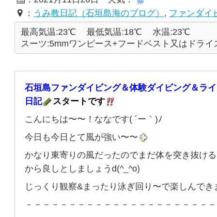
：
うみ教日記（石垣島海のブログ）
,
ファンダイ
最高気温:23℃
最低気温:18℃
水温:23℃
スーツ:5mmワンピース+フードベスト又はドライ
石垣島ファンダイビング＆体験ダイビング＆ライ
日記
スタートです
こんにちは〜〜！ななです( ´ー｀)ﾉ
今日も今日とて風が強い〜〜
かなり東寄りの風だったのでまだ体を突き抜ける
から良しとしましょうd(^_^o)
じっくり観察&まったり泳ぎ回り〜で楽しんでき
－－－－－－－－－－－－－－－－－－－－－－