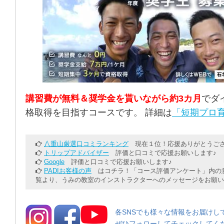
講習費が無料＆奨学金を貰いながら約3カ月
でダ
格取得を目指すコースです。 詳細は
「短期プロ育
八重山厳選口コミランキング
現在１位！応援ありがとうござ
トリップアドバイザー
評価と口コミで応援お願いします♪
Google
評価と口コミで応援お願いします♪
PADIお客様の声
はコチラ！「コース評価アンケート」内の意
覧より、うみの教室のインストラクターへのメッセージをお願い
各SNSでも様々な情報をお届けし
ぜひフォローしてチェックしてく