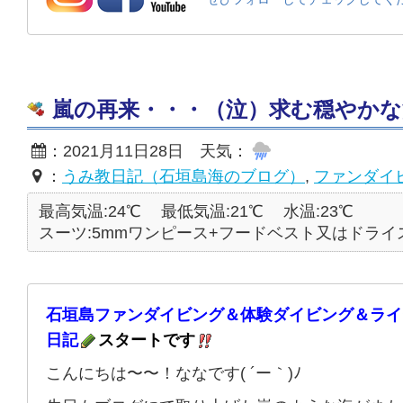
嵐の再来・・・（泣）求む穏やかな海☆2
：2021月11日28日 天気：
：
うみ教日記（石垣島海のブログ）
,
ファンダイ
最高気温:24℃
最低気温:21℃
水温:23℃
スーツ:5mmワンピース+フードベスト又はドライ
石垣島ファンダイビング＆体験ダイビング＆ライ
日記
スタートです
こんにちは〜〜！ななです( ´ー｀)ﾉ