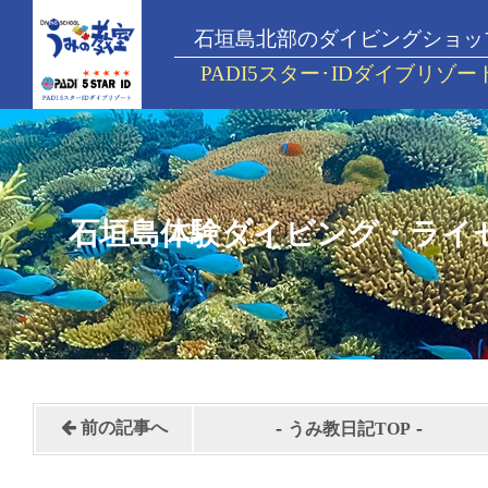
石垣島北部のダイビングショッ
PADI5スター･IDダイブリゾー
石垣島体験ダイビング・ライ
-
-
前の記事へ
うみ教日記TOP