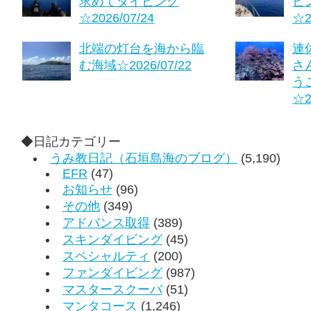
求めてダイビング
ビ
☆2026/07/24
☆2
北端の灯台を海から臨
連
む海域☆2026/07/22
さ
う
☆2
◆日記カテゴリー
うみ教日記（石垣島海のブログ）
(5,190)
EFR
(47)
お知らせ
(96)
その他
(349)
アドバンス取得
(389)
スキンダイビング
(45)
スペシャルティ
(200)
ファンダイビング
(987)
マスタースクーバ
(51)
マンタコース
(1,246)