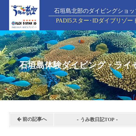
石垣島北部のダイビングショッ
PADI5スター･IDダイブリゾー
石垣島体験ダイビング・ライ
-
-
前の記事へ
うみ教日記TOP