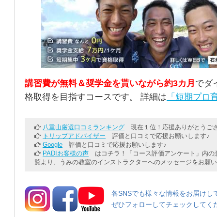
講習費が無料＆奨学金を貰いながら約3カ月
でダ
格取得を目指すコースです。 詳細は
「短期プロ育
八重山厳選口コミランキング
現在１位！応援ありがとうござ
トリップアドバイザー
評価と口コミで応援お願いします♪
Google
評価と口コミで応援お願いします♪
PADIお客様の声
はコチラ！「コース評価アンケート」内の意
覧より、うみの教室のインストラクターへのメッセージをお願い
各SNSでも様々な情報をお届けし
ぜひフォローしてチェックしてく