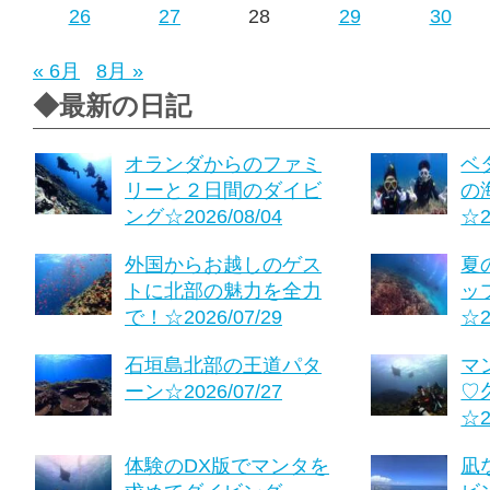
26
27
28
29
30
« 6月
8月 »
◆最新の日記
オランダからのファミ
ベ
リーと２日間のダイビ
の
ング☆2026/08/04
☆2
外国からお越しのゲス
夏
トに北部の魅力を全力
ッ
で！☆2026/07/29
☆2
石垣島北部の王道パタ
マ
ーン☆2026/07/27
♡
☆2
体験のDX版でマンタを
凪