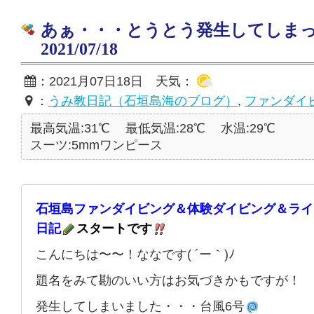
あぁ・・・とうとう発生してしま
2021/07/18
：2021月07日18日 天気：
：
うみ教日記（石垣島海のブログ）
,
ファンダイ
最高気温:31℃
最低気温:28℃
水温:29℃
スーツ:5mmワンピース
石垣島ファンダイビング＆体験ダイビング＆ライ
日記
スタートです
こんにちは〜〜！ななです( ´ー｀)ﾉ
題名をみて勘のいい方はお気づきかもですが！
発生してしまいました・・・台風6号