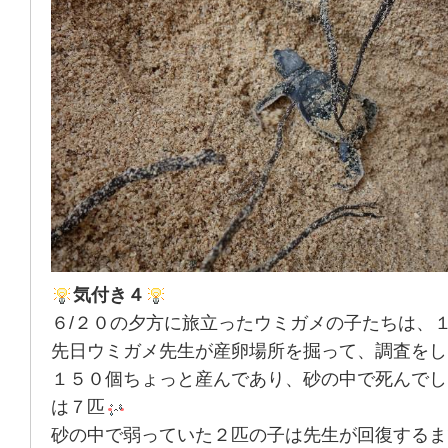
気付き４
６/２０の夕方に旅立ったウミガメの子たちは、
先日ウミガメ先生が産卵場所を掘って、調査をし
１５０個ちょっと産んであり、砂の中で死んでし
は７匹
砂の中で弱っていた２匹の子は先生が回復するま