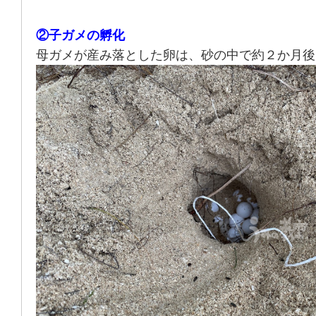
②子ガメの孵化
母ガメが産み落とした卵は、砂の中で約２か月後