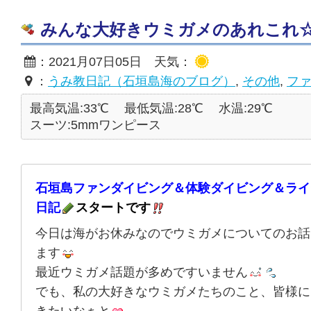
みんな大好きウミガメのあれこれ☆2021
：2021月07日05日 天気：
：
うみ教日記（石垣島海のブログ）
,
その他
,
フ
最高気温:33℃
最低気温:28℃
水温:29℃
スーツ:5mmワンピース
石垣島ファンダイビング＆体験ダイビング＆ライ
日記
スタートです
今日は海がお休みなのでウミガメについてのお話
ます
最近ウミガメ話題が多めですいません
でも、私の大好きなウミガメたちのこと、皆様に