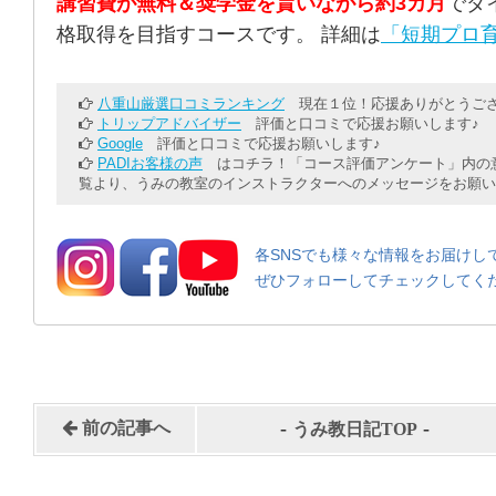
講習費が無料＆奨学金を貰いながら約3カ月
でダ
格取得を目指すコースです。 詳細は
「短期プロ育
八重山厳選口コミランキング
現在１位！応援ありがとうござ
トリップアドバイザー
評価と口コミで応援お願いします♪
Google
評価と口コミで応援お願いします♪
PADIお客様の声
はコチラ！「コース評価アンケート」内の意
覧より、うみの教室のインストラクターへのメッセージをお願い
各SNSでも様々な情報をお届けし
ぜひフォローしてチェックしてく
-
-
前の記事へ
うみ教日記TOP