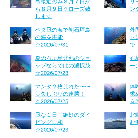
号接近の為８月７日か
リ
ら８月９日クローズ致
ング
します
ベタ凪の海で初石垣島
外
の海を堪能
ト
☆2026/07/31
で！
夏の石垣島北部のショ
石
ップならではの選択肢
ーン
☆2026/07/28
マンタ２枚見れた〜〜
体
♡久しぶりの連勝！
求
☆2026/07/25
☆2
凪な１日！絶好のダイ
北
ビング日和
む海
☆2026/07/23