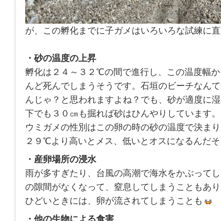
が、この孵化までに子ガメはいろいろな試練に直
・砂の温度の上昇
孵化は２４～３２℃の間で進行し、この温度幅か
んど死んでしまうそうです。石垣のビーチなんて
んじゃ？と思われますよね？でも、砂が適度に湿
下でも３０㎝も掘れば砂はひんやりしています。
ウミガメの性別はこの卵の時の砂の温度で決まり
２９℃より高いとメス、低いとオスになるんだそ
・産卵場所の浸水
雨が多すぎたり、台風の高潮で海水をかぶってし
の隙間がなくなって、窒息してしまうこともあり
ひどいときには、卵が流されてしまうことも
・他の生物による食害