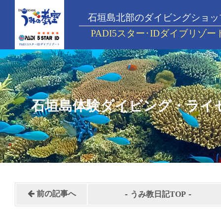
石垣島北部のダイビングショッ
PADI5スター･IDダイブリゾー
石垣島体験ダイビング・ライ
-
-
前の記事へ
うみ教日記TOP