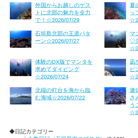
外国からお越しのゲス
夏
トに北部の魅力を全力
ッ
で！☆2026/07/29
☆2
石垣島北部の王道パタ
マ
ーン☆2026/07/27
♡
☆2
体験のDX版でマンタを
凪
求めてダイビング
ビ
☆2026/07/24
☆2
北端の灯台を海から臨
連
む海域☆2026/07/22
さ
う
☆2
◆日記カテゴリー