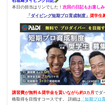
石垣島ダイビング日記
本日の担当はリンでした！
次回の日記もお楽しみ
「ダイビング短期プロ育成制度」
奨学生
講習費が無料＆奨学金を貰いながら約3カ月
でダ
格取得を目指すコースです。 詳細は
「短期プロ育