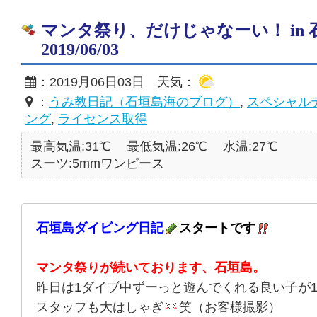
マンタ祭り、だけじゃなーい！ in
2019/06/03
：2019月06日03日 天気：
：
うみ教日記（石垣島海のブログ）
,
スペシャル
ング
,
ライセンス取得
最高気温:31℃
最低気温:26℃
水温:27℃
スーツ:5mmワンピース
石垣島ダイビング日記
スタートです
マンタ祭りが続いております、石垣島。
昨日は1ダイブ中ずーっと遊んでくれる良い子が
スタッフも大はしゃぎ
笑（お客様撮影）