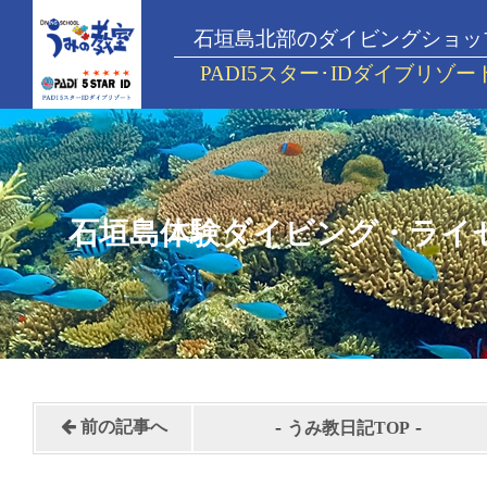
石垣島北部のダイビングショッ
PADI5スター･IDダイブリゾー
石垣島体験ダイビング・ライ
-
-
前の記事へ
うみ教日記TOP