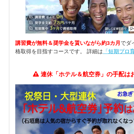
講習費が無料＆奨学金を貰いながら約3カ月
でダ
格取得を目指すコースです。 詳細は
「短期プロ育
連休「ホテル＆航空券」の手配は