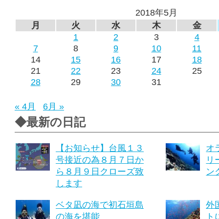
2018年5月
月
火
水
木
金
1
2
3
4
7
8
9
10
11
14
15
16
17
18
21
22
23
24
25
28
29
30
31
« 4月
6月 »
◆最新の日記
【お知らせ】台風１３
オ
号接近の為８月７日か
リ
ら８月９日クローズ致
ング
します
ベタ凪の海で初石垣島
外
の海を堪能
ト