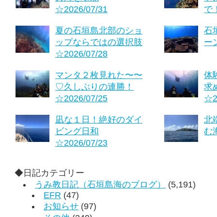
☆2026/07/31
で！
夏の石垣島北部のショ
石
ップならではの選択肢
ーン
☆2026/07/28
マンタ２枚見れた〜〜
体
♡久しぶりの連勝！
求
☆2026/07/25
☆2
凪な１日！絶好のダイ
北
ビング日和
む海
☆2026/07/23
◆日記カテゴリー
うみ教日記（石垣島海のブログ）
(5,191)
EFR
(47)
お知らせ
(97)