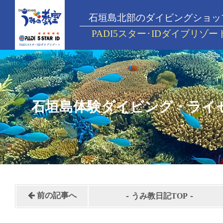
石垣島北部のダイビングショッ
PADI5スター･IDダイブリゾー
石垣島体験ダイビング・ライ
-
-
前の記事へ
うみ教日記TOP