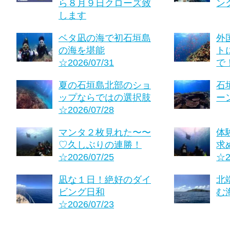
ら８月９日クローズ致
ング
します
ベタ凪の海で初石垣島
外
の海を堪能
ト
☆2026/07/31
で！
夏の石垣島北部のショ
石
ップならではの選択肢
ーン
☆2026/07/28
マンタ２枚見れた〜〜
体
♡久しぶりの連勝！
求
☆2026/07/25
☆2
凪な１日！絶好のダイ
北
ビング日和
む海
☆2026/07/23