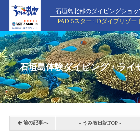
石垣島北部のダイビングショッ
PADI5スター･IDダイブリゾー
石垣島体験ダイビング・ライ
-
-
前の記事へ
うみ教日記TOP