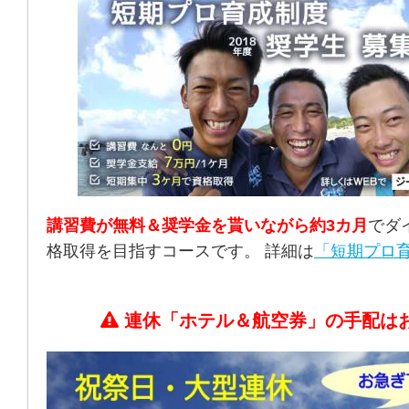
講習費が無料＆奨学金を貰いながら約3カ月
でダ
格取得を目指すコースです。 詳細は
「短期プロ育
連休「ホテル＆航空券」の手配は