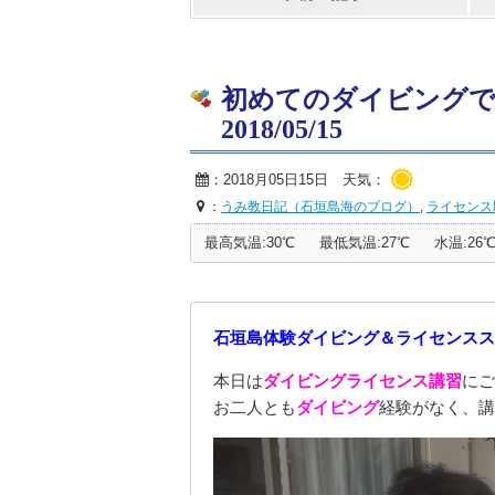
初めてのダイビング
2018/05/15
：2018月05日15日 天気：
：
うみ教日記（石垣島海のブログ）
,
ライセンス
最高気温:30℃
最低気温:27℃
水温:26
石垣島体験ダイビング＆ライセンスス
本日は
ダイビングライセンス講習
にご
お二人とも
ダイビング
経験がなく、講