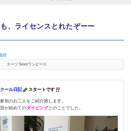
でも、ライセンスとれたぞーー
取得
℃
スーツ:5mmワンピース
クール日記
スタートです
参加のお二人をご紹介致します。
習が始めての
ダイビング
とのことでした。