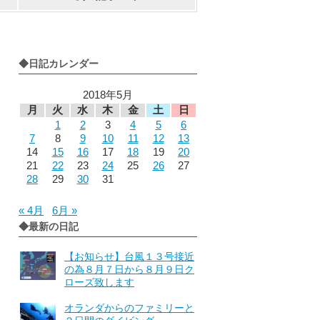
◆日記カレンダー
2018年5月
月
火
水
木
金
土
日
1
2
3
4
5
6
7
8
9
10
11
12
13
14
15
16
17
18
19
20
21
22
23
24
25
26
27
28
29
30
31
« 4月
6月 »
◆最新の日記
【お知らせ】台風１３号接近
の為８月７日から８月９日ク
ローズ致します
オランダからのファミリーと