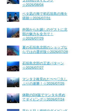
２日間のダイビング
☆2026/08/04
ベタ凪の海で初石垣島の海を
堪能☆2026/07/31
外国からお越しのゲストに北
部の魅力を全力で！
☆2026/07/29
夏の石垣島北部のショップな
らではの選択肢☆2026/07/28
石垣島北部の王道パターン
☆2026/07/27
マンタ２枚見れた〜〜♡久し
ぶりの連勝！☆2026/07/25
体験のDX版でマンタを求め
てダイビング☆2026/07/24
凪な１日！絶好のダイビング