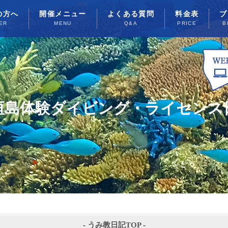
の方へ
開催メニュー
よくある質問
料金表
ブ
ER
MENU
Q&A
PRICE
B
垣島体験ダイビング・ライセンス
-
うみ教日記TOP
-