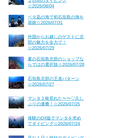
２日間のダイビング
☆2026/08/04
ベタ凪の海で初石垣島の海を
堪能☆2026/07/31
外国からお越しのゲストに北
部の魅力を全力で！
☆2026/07/29
夏の石垣島北部のショップな
らではの選択肢☆2026/07/28
石垣島北部の王道パターン
☆2026/07/27
マンタ２枚見れた〜〜♡久し
ぶりの連勝！☆2026/07/25
体験のDX版でマンタを求め
てダイビング☆2026/07/24
凪な１日！絶好のダイビング