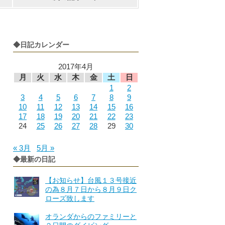
◆日記カレンダー
2017年4月
月
火
水
木
金
土
日
1
2
3
4
5
6
7
8
9
10
11
12
13
14
15
16
17
18
19
20
21
22
23
24
25
26
27
28
29
30
« 3月
5月 »
◆最新の日記
【お知らせ】台風１３号接近
の為８月７日から８月９日ク
ローズ致します
オランダからのファミリーと