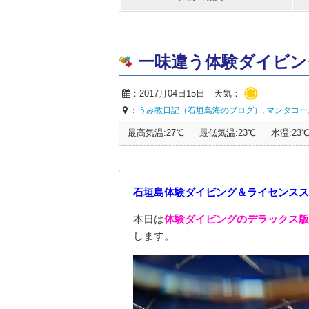
一味違う体験ダイビング20
：2017月04日15日 天気：
：
うみ教日記（石垣島海のブログ）
,
マンタコー
最高気温:27℃
最低気温:23℃
水温:23
石垣島体験ダイビング＆ライセンスス
本日は
体験ダイビングのデラックス版
します。