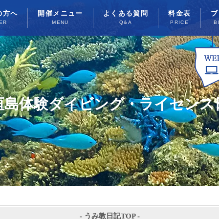
の方へ
開催メニュー
よくある質問
料金表
ブ
ER
MENU
Q&A
PRICE
B
垣島体験ダイビング・ライセンス
-
うみ教日記TOP
-