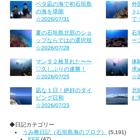
ベタ凪の海で初石垣島
外
の海を堪能
ト
☆2026/07/31
で！
夏の石垣島北部のショ
石
ップならではの選択肢
ーン
☆2026/07/28
マンタ２枚見れた〜〜
体
♡久しぶりの連勝！
求
☆2026/07/25
☆2
凪な１日！絶好のダイ
北
ビング日和
む海
☆2026/07/23
◆日記カテゴリー
うみ教日記（石垣島海のブログ）
(5,191)
EFR
(47)