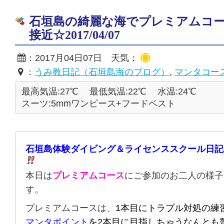
石垣島の綺麗な海でプレミアムコ
接近☆2017/04/07
：2017月04日07日 天気：
：
うみ教日記（石垣島海のブログ）
,
マンタコー
最高気温:27℃
最低気温:22℃
水温:24℃
スーツ:5mmワンピース+フードベスト
石垣島体験ダイビング＆ライセンススクール日記
本日は
プレミアムコース
にご参加のお二人の様子
す。
プレミアムコースは、
1本目にトラブル対処の練
マンタポイント
を
2本目に目指しちゃうなんとも