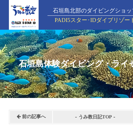
石垣島北部のダイビングショッ
PADI5スター･IDダイブリゾー
石垣島体験ダイビング・ライ
-
-
前の記事へ
うみ教日記TOP