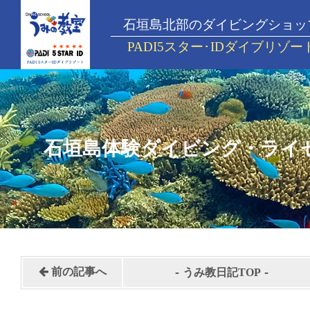
石垣島北部のダイビングショッ
PADI5スター･IDダイブリゾー
石垣島体験ダイビング・ライ
-
-
前の記事へ
うみ教日記TOP