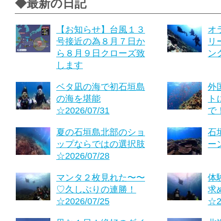
◆最新の日記
【お知らせ】台風１３
オ
号接近の為８月７日か
リ
ら８月９日クローズ致
ング
します
ベタ凪の海で初石垣島
外
の海を堪能
ト
☆2026/07/31
で！
夏の石垣島北部のショ
石
ップならではの選択肢
ーン
☆2026/07/28
マンタ２枚見れた〜〜
体
♡久しぶりの連勝！
求
☆2026/07/25
☆2