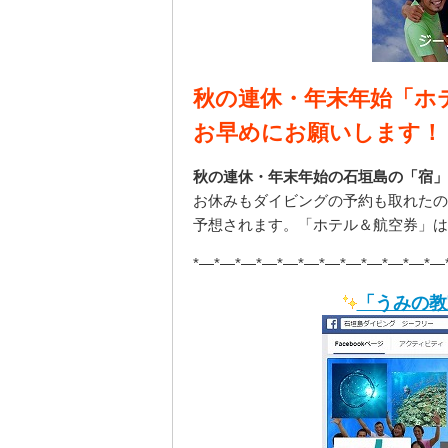
秋の連休・年末年始「ホ
お早めにお願いします！
秋の連休・年末年始の石垣島の「宿」
お休みもダイビングの予約も取れたの
予想されます。「ホテル＆航空券」は
*—*—*—*—*—*—*—*—*—*—*—*—
「うみの教室