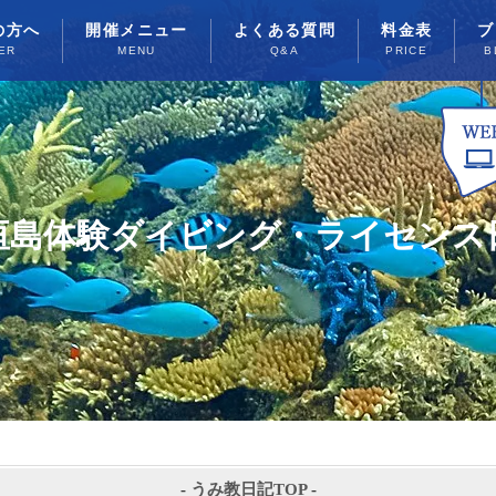
の方へ
開催メニュー
よくある質問
料金表
ブ
ER
MENU
Q&A
PRICE
B
垣島体験ダイビング・ライセンス
-
うみ教日記TOP
-