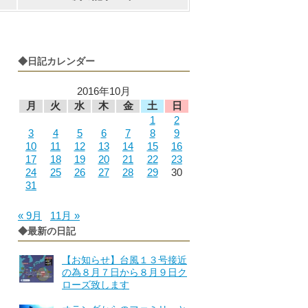
◆日記カレンダー
2016年10月
月
火
水
木
金
土
日
1
2
3
4
5
6
7
8
9
10
11
12
13
14
15
16
17
18
19
20
21
22
23
24
25
26
27
28
29
30
31
« 9月
11月 »
◆最新の日記
【お知らせ】台風１３号接近
の為８月７日から８月９日ク
ローズ致します