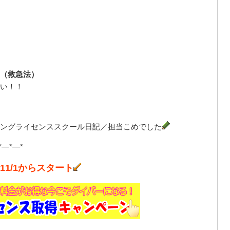
（救急法）
い！！
ングライセンススクール日記／担当こめでした
*—*—*
1/1からスタート