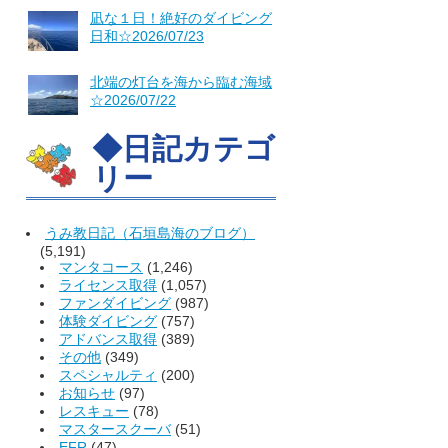
凪な１日！絶好のダイビング
日和☆2026/07/23
北端の灯台を海から臨む海域
☆2026/07/22
◆日記カテゴ
リー
うみ教日記（石垣島海のブログ）
(5,191)
マンタコース
(1,246)
ライセンス取得
(1,057)
ファンダイビング
(987)
体験ダイビング
(757)
アドバンス取得
(389)
その他
(349)
スペシャルティ
(200)
お知らせ
(97)
レスキュー
(78)
マスタースクーバ
(51)
EFR
(47)