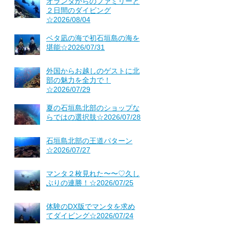
オランダからのファミリーと
２日間のダイビング
☆2026/08/04
ベタ凪の海で初石垣島の海を
堪能☆2026/07/31
外国からお越しのゲストに北
部の魅力を全力で！
☆2026/07/29
夏の石垣島北部のショップな
らではの選択肢☆2026/07/28
石垣島北部の王道パターン
☆2026/07/27
マンタ２枚見れた〜〜♡久し
ぶりの連勝！☆2026/07/25
体験のDX版でマンタを求め
てダイビング☆2026/07/24