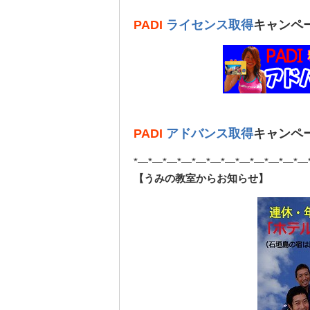
PADI
ライセンス取得
キャンペ
PADI
アドバンス取得
キャンペ
*—*—*—*—*—*—*—*—*—*—*—*—
【うみの教室からお知らせ】