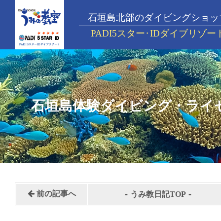
石垣島北部のダイビングショッ
PADI5スター･IDダイブリゾー
石垣島体験ダイビング・ライ
-
-
前の記事へ
うみ教日記TOP