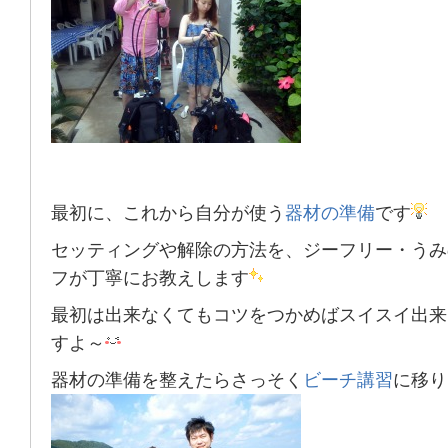
最初に、これから自分が使う
器材の準備
です
セッティングや解除の方法を、
ジーフリー・うみ
フが丁寧にお教えします
最初は出来なくてもコツをつかめばスイスイ出来
すよ～
器材の準備を整えたらさっそく
ビーチ講習
に移り