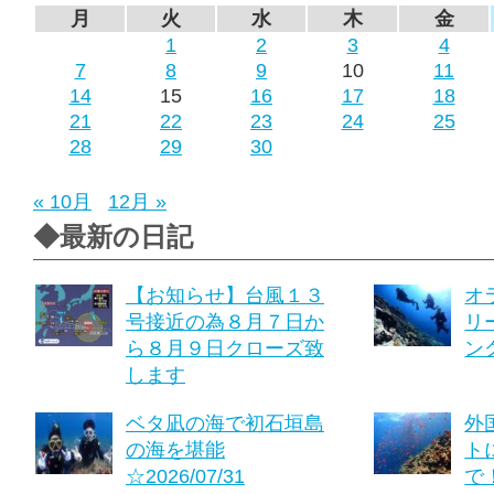
月
火
水
木
金
1
2
3
4
7
8
9
10
11
14
15
16
17
18
21
22
23
24
25
28
29
30
« 10月
12月 »
◆最新の日記
【お知らせ】台風１３
オ
号接近の為８月７日か
リ
ら８月９日クローズ致
ング
します
ベタ凪の海で初石垣島
外
の海を堪能
ト
☆2026/07/31
で！