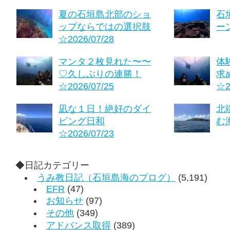
夏の石垣島北部のショ
石
ップならではの選択肢
ーン
☆2026/07/28
マンタ２枚見れた〜〜
体
♡久しぶりの連勝！
求
☆2026/07/25
☆2
凪な１日！絶好のダイ
北
ビング日和
む海
☆2026/07/23
◆日記カテゴリー
うみ教日記（石垣島海のブログ）
(5,191)
EFR
(47)
お知らせ
(97)
その他
(349)
アドバンス取得
(389)