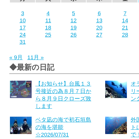
3
4
5
6
7
10
11
12
13
14
17
18
19
20
21
24
25
26
27
28
31
« 9月
11月 »
◆最新の日記
【お知らせ】台風１３
オ
号接近の為８月７日か
リ
ら８月９日クローズ致
ング
します
ベタ凪の海で初石垣島
外
の海を堪能
ト
☆2026/07/31
で！