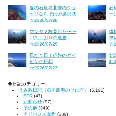
夏の石垣島北部のショ
石
ップならではの選択肢
ーン
☆2026/07/28
マンタ２枚見れた〜〜
体
♡久しぶりの連勝！
求
☆2026/07/25
☆2
凪な１日！絶好のダイ
北
ビング日和
む海
☆2026/07/23
◆日記カテゴリー
うみ教日記（石垣島海のブログ）
(5,191)
EFR
(47)
お知らせ
(97)
その他
(349)
アドバンス取得
(389)