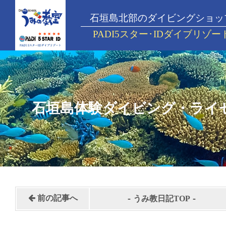
石垣島北部のダイビングショッ
PADI5スター･IDダイブリゾー
石垣島体験ダイビング・ライ
-
-
前の記事へ
うみ教日記TOP