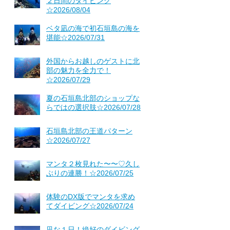
２日間のダイビング
☆2026/08/04
ベタ凪の海で初石垣島の海を
堪能☆2026/07/31
外国からお越しのゲストに北
部の魅力を全力で！
☆2026/07/29
夏の石垣島北部のショップな
らではの選択肢☆2026/07/28
石垣島北部の王道パターン
☆2026/07/27
マンタ２枚見れた〜〜♡久し
ぶりの連勝！☆2026/07/25
体験のDX版でマンタを求め
てダイビング☆2026/07/24
凪な１日！絶好のダイビング