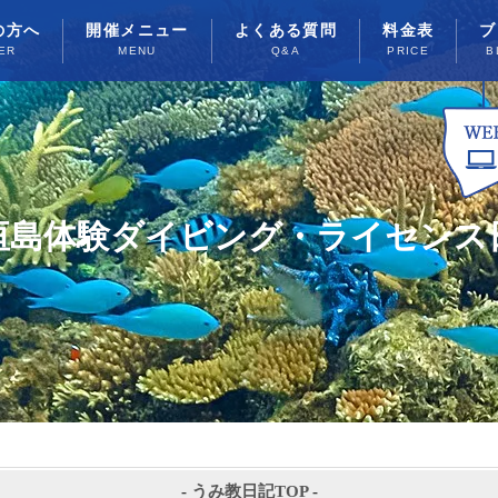
の方へ
開催メニュー
よくある質問
料金表
ブ
ER
MENU
Q&A
PRICE
B
垣島体験ダイビング・ライセンス
-
うみ教日記TOP
-