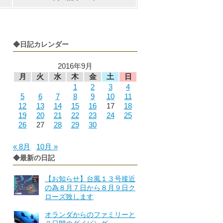
◆日記カレンダー
2016年9月
月
火
水
木
金
土
日
1
2
3
4
5
6
7
8
9
10
11
12
13
14
15
16
17
18
19
20
21
22
23
24
25
26
27
28
29
30
« 8月
10月 »
◆最新の日記
【お知らせ】台風１３号接近
の為８月７日から８月９日ク
ローズ致します
オランダからのファミリーと