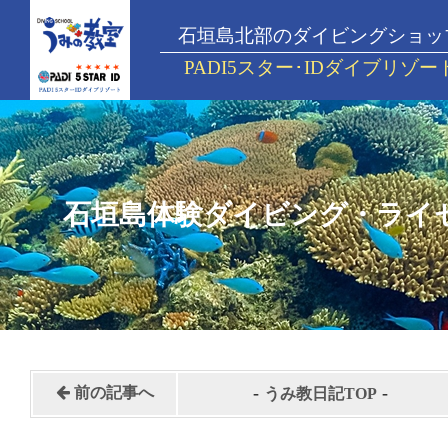
石垣島北部のダイビングショッ
PADI5スター･IDダイブリゾー
石垣島体験ダイビング・ライ
-
-
前の記事へ
うみ教日記TOP