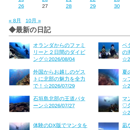
26
27
28
29
30
« 8月
10月 »
◆最新の日記
オランダからのファミ
ベ
リーと２日間のダイビ
の
ング☆2026/08/04
☆2
外国からお越しのゲス
夏
トに北部の魅力を全力
ッ
で！☆2026/07/29
☆2
石垣島北部の王道パタ
マ
ーン☆2026/07/27
♡
☆2
体験のDX版でマンタを
凪