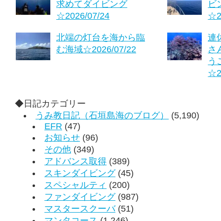
求めてダイビング
ビ
☆2026/07/24
☆2
北端の灯台を海から臨
連
む海域☆2026/07/22
さ
う
☆2
◆日記カテゴリー
うみ教日記（石垣島海のブログ）
(5,190)
EFR
(47)
お知らせ
(96)
その他
(349)
アドバンス取得
(389)
スキンダイビング
(45)
スペシャルティ
(200)
ファンダイビング
(987)
マスタースクーバ
(51)
マンタコース
(1,246)