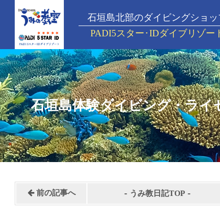
石垣島北部のダイビングショッ
PADI5スター･IDダイブリゾー
石垣島体験ダイビング・ライ
-
-
前の記事へ
うみ教日記TOP