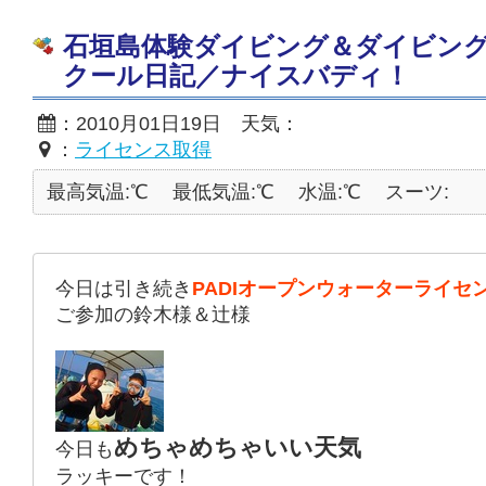
石垣島体験ダイビング＆ダイビン
クール日記／ナイスバディ！
：2010月01日19日 天気：
：
ライセンス取得
最高気温:℃
最低気温:℃
水温:℃
スーツ:
今日は引き続き
PADIオープンウォーターライセ
ご参加の鈴木様＆辻様
めちゃめちゃいい天気
今日も
ラッキーです！