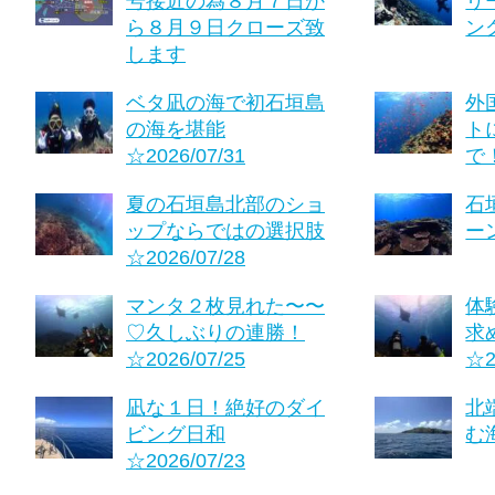
号接近の為８月７日か
リ
ら８月９日クローズ致
ング
します
ベタ凪の海で初石垣島
外
の海を堪能
ト
☆2026/07/31
で！
夏の石垣島北部のショ
石
ップならではの選択肢
ーン
☆2026/07/28
マンタ２枚見れた〜〜
体
♡久しぶりの連勝！
求
☆2026/07/25
☆2
凪な１日！絶好のダイ
北
ビング日和
む海
☆2026/07/23