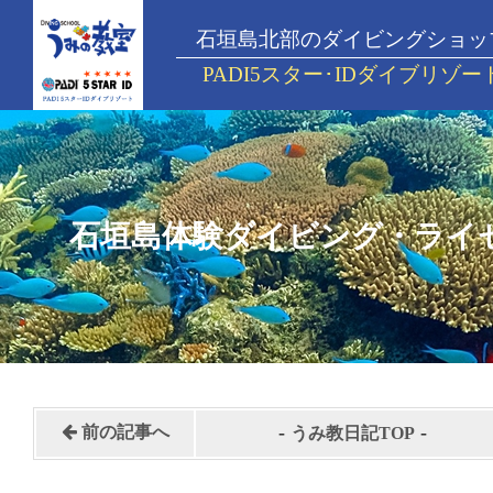
石垣島北部のダイビングショッ
PADI5スター･IDダイブリゾー
石垣島体験ダイビング・ライ
-
-
前の記事へ
うみ教日記TOP