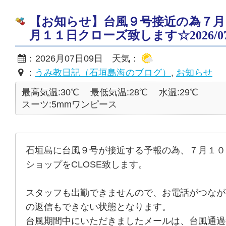
【お知らせ】台風９号接近の為７月
月１１日クローズ致します☆2026/07
：2026月07日09日 天気：
：
うみ教日記（石垣島海のブログ）
,
お知らせ
最高気温:30℃
最低気温:28℃
水温:29℃
スーツ:5mmワンピース
石垣島に台風９号が接近する予報の為、７月１０
ショップをCLOSE致します。
スタッフも出勤できませんので、お電話がつなが
の返信もできない状態となります。
台風期間中にいただきましたメールは、台風通過