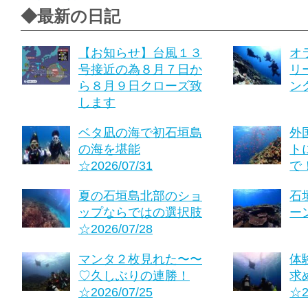
◆最新の日記
【お知らせ】台風１３
オ
号接近の為８月７日か
リ
ら８月９日クローズ致
ング
します
ベタ凪の海で初石垣島
外
の海を堪能
ト
☆2026/07/31
で！
夏の石垣島北部のショ
石
ップならではの選択肢
ーン
☆2026/07/28
マンタ２枚見れた〜〜
体
♡久しぶりの連勝！
求
☆2026/07/25
☆2