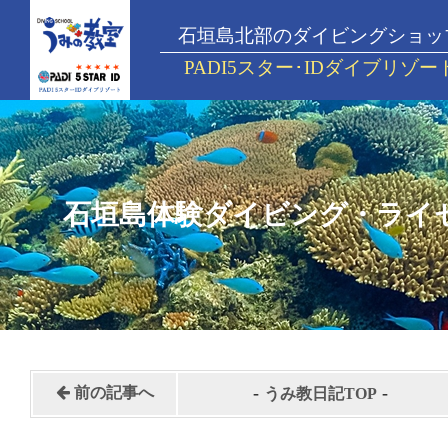
石垣島北部のダイビングショッ
PADI5スター･IDダイブリゾー
石垣島体験ダイビング・ライ
-
-
前の記事へ
うみ教日記TOP