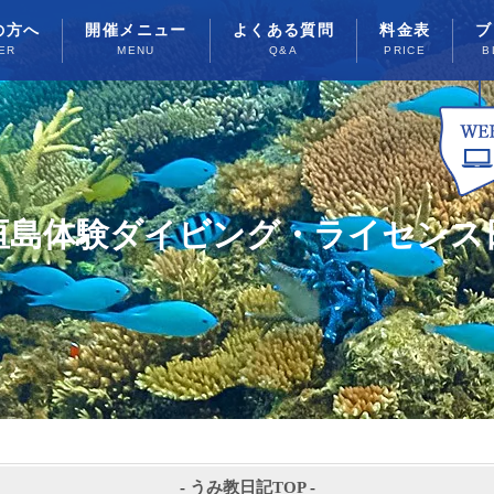
の方へ
開催メニュー
よくある質問
料金表
ブ
ER
MENU
Q&A
PRICE
B
垣島体験ダイビング・ライセンス
-
うみ教日記TOP
-