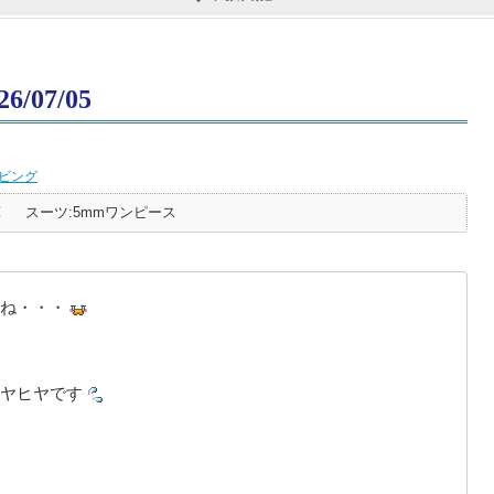
07/05
ビング
℃
スーツ:5mmワンピース
ね・・・
ヤヒヤです