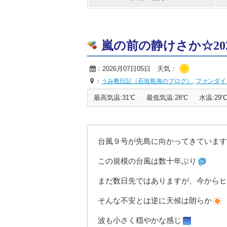
嵐の前の静けさか☆2026/
：2026月07日05日 天気：
：
うみ教日記（石垣島海のブログ）
,
ファンダイ
最高気温:31℃
最低気温:28℃
水温:29
台風９号が先島に向かってきています
この規模の台風は数十年ぶり
まだ数日先ではありますが、今からヒ
そんな不安とは逆に天候は朗らか
波も小さく穏やかな感じ