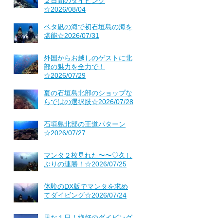
２日間のダイビング
☆2026/08/04
ベタ凪の海で初石垣島の海を
堪能☆2026/07/31
外国からお越しのゲストに北
部の魅力を全力で！
☆2026/07/29
夏の石垣島北部のショップな
らではの選択肢☆2026/07/28
石垣島北部の王道パターン
☆2026/07/27
マンタ２枚見れた〜〜♡久し
ぶりの連勝！☆2026/07/25
体験のDX版でマンタを求め
てダイビング☆2026/07/24
凪な１日！絶好のダイビング