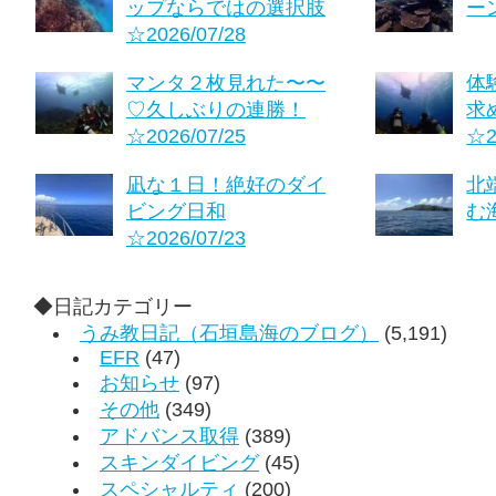
ップならではの選択肢
ーン
☆2026/07/28
マンタ２枚見れた〜〜
体
♡久しぶりの連勝！
求
☆2026/07/25
☆2
凪な１日！絶好のダイ
北
ビング日和
む海
☆2026/07/23
◆日記カテゴリー
うみ教日記（石垣島海のブログ）
(5,191)
EFR
(47)
お知らせ
(97)
その他
(349)
アドバンス取得
(389)
スキンダイビング
(45)
スペシャルティ
(200)