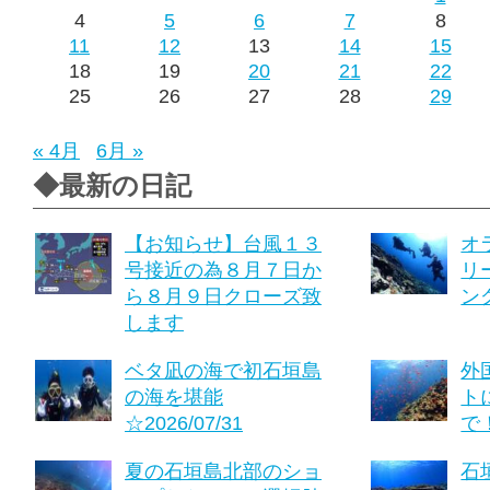
4
5
6
7
8
11
12
13
14
15
18
19
20
21
22
25
26
27
28
29
« 4月
6月 »
◆最新の日記
【お知らせ】台風１３
オ
号接近の為８月７日か
リ
ら８月９日クローズ致
ング
します
ベタ凪の海で初石垣島
外
の海を堪能
ト
☆2026/07/31
で！
夏の石垣島北部のショ
石