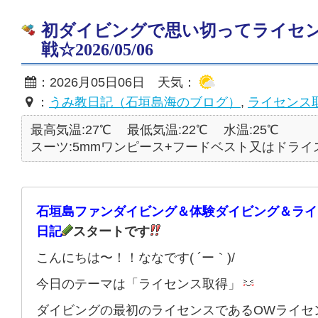
初ダイビングで思い切ってライセ
戦☆2026/05/06
：2026月05日06日 天気：
：
うみ教日記（石垣島海のブログ）
,
ライセンス
最高気温:27℃
最低気温:22℃
水温:25℃
スーツ:5mmワンピース+フードベスト又はドライ
石垣島ファンダイビング＆体験ダイビング＆ライ
日記
スタートです
こんにちは〜！！ななです( ´ー｀)/
今日のテーマは「ライセンス取得」
ダイビングの最初のライセンスであるOWライセ