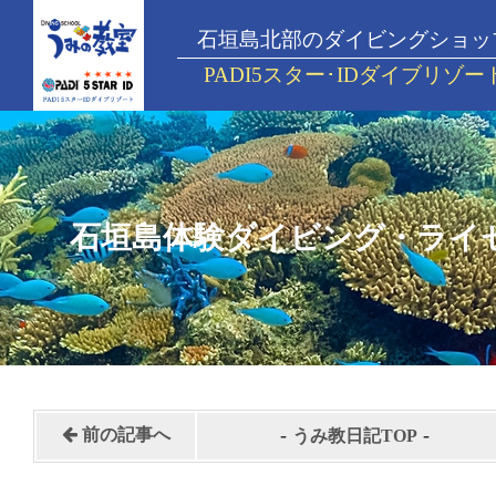
石垣島北部のダイビングショッ
PADI5スター･IDダイブリゾー
石垣島体験ダイビング・ライ
-
-
前の記事へ
うみ教日記TOP