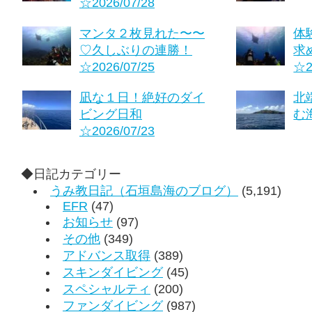
☆2026/07/28
マンタ２枚見れた〜〜
体
♡久しぶりの連勝！
求
☆2026/07/25
☆2
凪な１日！絶好のダイ
北
ビング日和
む海
☆2026/07/23
◆日記カテゴリー
うみ教日記（石垣島海のブログ）
(5,191)
EFR
(47)
お知らせ
(97)
その他
(349)
アドバンス取得
(389)
スキンダイビング
(45)
スペシャルティ
(200)
ファンダイビング
(987)