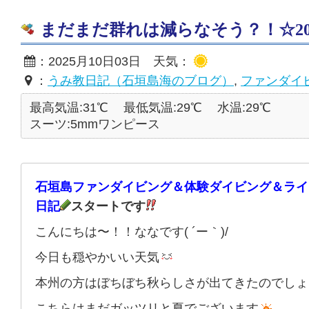
まだまだ群れは減らなそう？！☆2025/
：2025月10日03日 天気：
：
うみ教日記（石垣島海のブログ）
,
ファンダイ
最高気温:31℃
最低気温:29℃
水温:29℃
スーツ:5mmワンピース
石垣島ファンダイビング＆体験ダイビング＆ライ
日記
スタートです
こんにちは〜！！ななです( ´ー｀)/
今日も穏やかいい天気
本州の方はぼちぼち秋らしさが出てきたのでしょ
こちらはまだガッツリと夏でございます