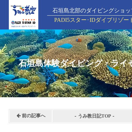
石垣島北部のダイビングショッ
PADI5スター･IDダイブリゾー
石垣島体験ダイビング・ライ
-
-
前の記事へ
うみ教日記TOP