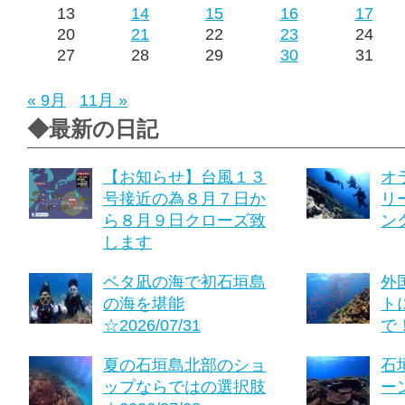
13
14
15
16
17
20
21
22
23
24
27
28
29
30
31
« 9月
11月 »
◆最新の日記
【お知らせ】台風１３
オ
号接近の為８月７日か
リ
ら８月９日クローズ致
ング
します
ベタ凪の海で初石垣島
外
の海を堪能
ト
☆2026/07/31
で！
夏の石垣島北部のショ
石
ップならではの選択肢
ーン