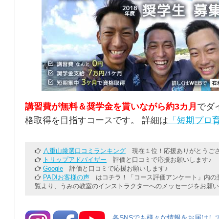
講習費が無料＆奨学金を貰いながら約3カ月
でダ
格取得を目指すコースです。 詳細は
「短期プロ育
八重山厳選口コミランキング
現在１位！応援ありがとうござ
トリップアドバイザー
評価と口コミで応援お願いします♪
Google
評価と口コミで応援お願いします♪
PADIお客様の声
はコチラ！「コース評価アンケート」内の意
覧より、うみの教室のインストラクターへのメッセージをお願い
各SNSでも様々な情報をお届けし