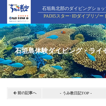
石垣島北部のダイビングショッ
PADI5スター･IDダイブリゾー
石垣島体験ダイビング・ライ
-
-
前の記事へ
うみ教日記TOP