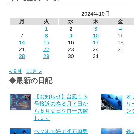
2024年10月
月
火
水
木
金
1
2
3
4
7
8
9
10
11
14
15
16
17
18
21
22
23
24
25
28
29
30
31
« 9月
11月 »
◆最新の日記
【お知らせ】台風１３
オ
号接近の為８月７日か
リ
ら８月９日クローズ致
ング
します
ベタ凪の海で初石垣島
外