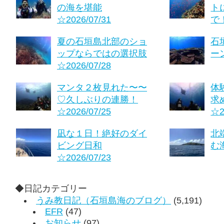
の海を堪能
ト
☆2026/07/31
で！
夏の石垣島北部のショ
石
ップならではの選択肢
ーン
☆2026/07/28
マンタ２枚見れた〜〜
体
♡久しぶりの連勝！
求
☆2026/07/25
☆2
凪な１日！絶好のダイ
北
ビング日和
む海
☆2026/07/23
◆日記カテゴリー
うみ教日記（石垣島海のブログ）
(5,191)
EFR
(47)
お知らせ
(97)