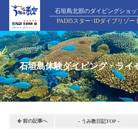
石垣島北部のダイビングショッ
PADI5スター･IDダイブリゾー
石垣島体験ダイビング・ライ
-
-
前の記事へ
うみ教日記TOP