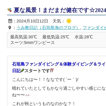
夏な風景！まだまだ健在です☆2024/1
：2024月10日12日 天気：
：
うみ教日記（石垣島海のブログ）
,
ファンダイ
最高気温:30℃
最低気温:25℃
水温:28℃
スーツ:5mmワンピース
石垣島ファンダイビング＆体験ダイビング＆ライ
日記
スタートです
こんにちは〜！！ななです( ´ー｀)/
晴れていたとしてもかなり過ごしやすい感じにな
ね〜〜
これが秋というものなのかな？！