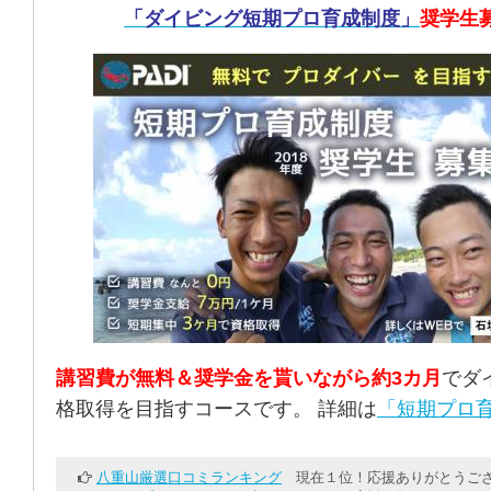
「ダイビング短期プロ育成制度」
奨学生
講習費が無料＆奨学金を貰いながら約3カ月
でダ
格取得を目指すコースです。 詳細は
「短期プロ育
八重山厳選口コミランキング
現在１位！応援ありがとうござ