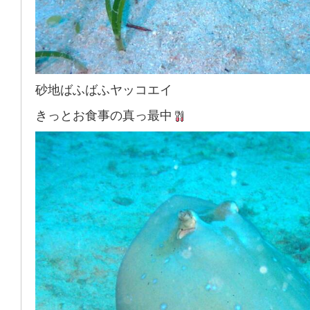
砂地ばふばふヤッコエイ
きっとお食事の真っ最中