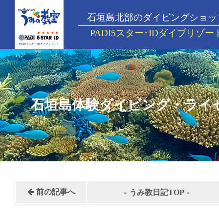
石垣島北部のダイビングショッ
PADI5スター･IDダイブリゾー
石垣島体験ダイビング・ライ
-
-
前の記事へ
うみ教日記TOP