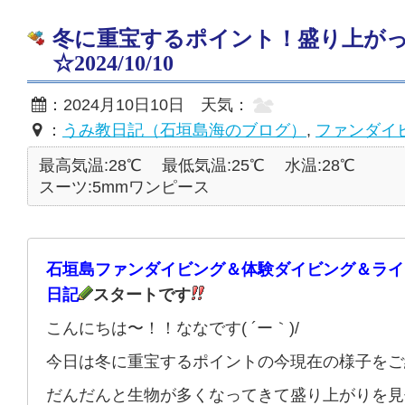
冬に重宝するポイント！盛り上が
☆2024/10/10
：2024月10日10日 天気：
：
うみ教日記（石垣島海のブログ）
,
ファンダイ
最高気温:28℃
最低気温:25℃
水温:28℃
スーツ:5mmワンピース
石垣島ファンダイビング＆体験ダイビング＆ライ
日記
スタートです
こんにちは〜！！ななです( ´ー｀)/
今日は冬に重宝するポイントの今現在の様子をご
だんだんと生物が多くなってきて盛り上がりを見