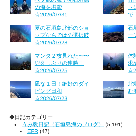
ベタ凪の海で初石垣島
外
の海を堪能
ト
☆2026/07/31
で！
夏の石垣島北部のショ
石
ップならではの選択肢
ーン
☆2026/07/28
マンタ２枚見れた〜〜
体
♡久しぶりの連勝！
求
☆2026/07/25
☆2
凪な１日！絶好のダイ
北
ビング日和
む海
☆2026/07/23
◆日記カテゴリー
うみ教日記（石垣島海のブログ）
(5,191)
EFR
(47)