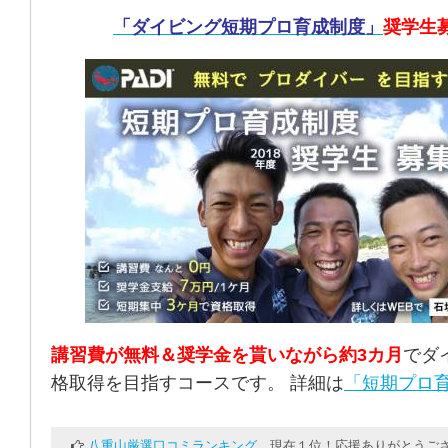
「ダイビング短期プロ育成制度」
奨学生
講習費が無料＆奨学金を貰いながら約3カ月
でダ
格取得を目指すコースです。 詳細は
「短期プロ育
八重山厳選口コミランキング
現在１位！応援ありがとうござ