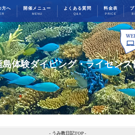
の方へ
開催メニュー
よくある質問
料金表
ブ
ER
MENU
Q&A
PRICE
B
垣島体験ダイビング・ライセンス
-
うみ教日記TOP
-