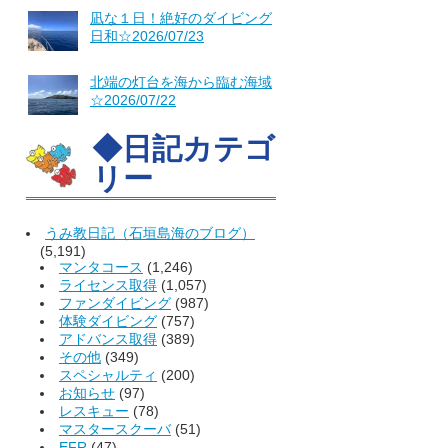
凪な１日！絶好のダイビング
日和☆2026/07/23
北端の灯台を海から臨む海域
☆2026/07/22
◆日記カテゴ
リー
うみ教日記（石垣島海のブログ）
(5,191)
マンタコース
(1,246)
ライセンス取得
(1,057)
ファンダイビング
(987)
体験ダイビング
(757)
アドバンス取得
(389)
その他
(349)
スペシャルティ
(200)
お知らせ
(97)
レスキュー
(78)
マスタースクーバ
(51)
EFR
(47)