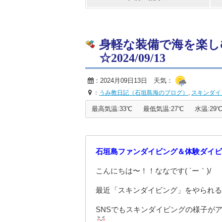
身軽な装備で海を楽し
☆2024/09/13
：2024月09日13日 天気：
：
うみ教日記（石垣島海のブログ）
,
スキンダイ
最高気温:33℃
最低気温:27℃
水温:29
石垣島ファンダイビング＆体験ダイビ
こんにちは〜！！ななです( ´ー｀)/
最近「スキンダイビング」をやられる
SNSでもスキンダイビングの様子が