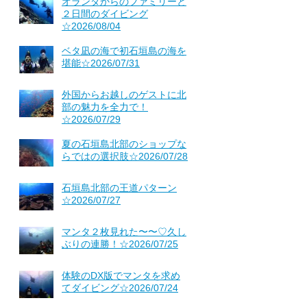
オランダからのファミリーと
２日間のダイビング
☆2026/08/04
ベタ凪の海で初石垣島の海を
堪能☆2026/07/31
外国からお越しのゲストに北
部の魅力を全力で！
☆2026/07/29
夏の石垣島北部のショップな
らではの選択肢☆2026/07/28
石垣島北部の王道パターン
☆2026/07/27
マンタ２枚見れた〜〜♡久し
ぶりの連勝！☆2026/07/25
体験のDX版でマンタを求め
てダイビング☆2026/07/24