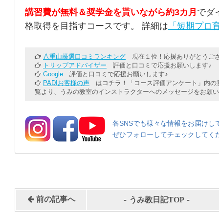
講習費が無料＆奨学金を貰いながら約3カ月
でダ
格取得を目指すコースです。 詳細は
「短期プロ育
八重山厳選口コミランキング
現在１位！応援ありがとうござ
トリップアドバイザー
評価と口コミで応援お願いします♪
Google
評価と口コミで応援お願いします♪
PADIお客様の声
はコチラ！「コース評価アンケート」内の意
覧より、うみの教室のインストラクターへのメッセージをお願い
各SNSでも様々な情報をお届けし
ぜひフォローしてチェックしてく
-
-
前の記事へ
うみ教日記TOP