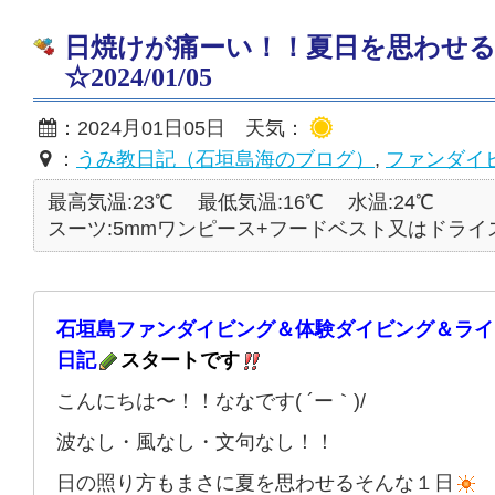
日焼けが痛ーい！！夏日を思わせ
☆2024/01/05
：2024月01日05日 天気：
：
うみ教日記（石垣島海のブログ）
,
ファンダイ
最高気温:23℃
最低気温:16℃
水温:24℃
スーツ:5mmワンピース+フードベスト又はドライ
石垣島ファンダイビング＆体験ダイビング＆ライ
日記
スタートです
こんにちは〜！！ななです( ´ー｀)/
波なし・風なし・文句なし！！
日の照り方もまさに夏を思わせるそんな１日