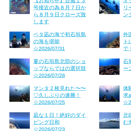
【お知らせ】台風１３
オ
号接近の為８月７日か
リ
ら８月９日クローズ致
ング
します
ベタ凪の海で初石垣島
外
の海を堪能
ト
☆2026/07/31
で！
夏の石垣島北部のショ
石
ップならではの選択肢
ーン
☆2026/07/28
マンタ２枚見れた〜〜
体
♡久しぶりの連勝！
求
☆2026/07/25
☆2
凪な１日！絶好のダイ
北
ビング日和
む海
☆2026/07/23