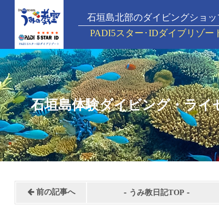
石垣島北部のダイビングショッ
PADI5スター･IDダイブリゾー
石垣島体験ダイビング・ライ
-
-
前の記事へ
うみ教日記TOP