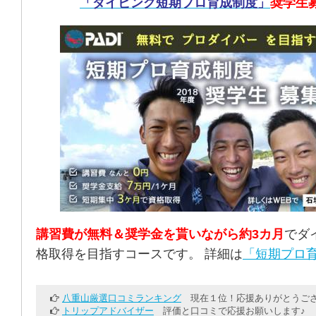
「ダイビング短期プロ育成制度」
奨学生
講習費が無料＆奨学金を貰いながら約3カ月
でダ
格取得を目指すコースです。 詳細は
「短期プロ育
八重山厳選口コミランキング
現在１位！応援ありがとうござ
トリップアドバイザー
評価と口コミで応援お願いします♪