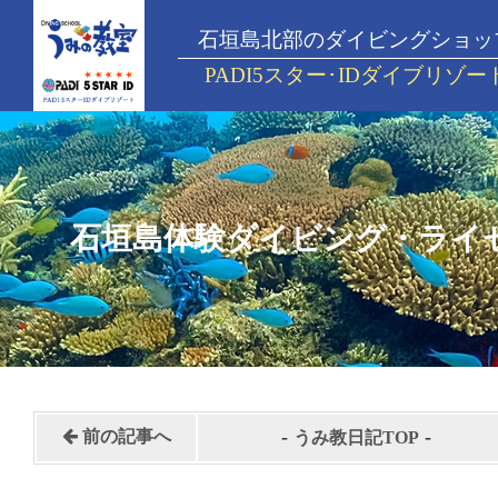
石垣島北部のダイビングショッ
PADI5スター･IDダイブリゾー
石垣島体験ダイビング・ライ
-
-
前の記事へ
うみ教日記TOP