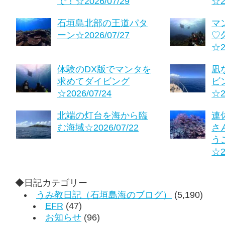
で！☆2026/07/29
☆2
石垣島北部の王道パタ
マ
ーン☆2026/07/27
♡
☆2
体験のDX版でマンタを
凪
求めてダイビング
ビ
☆2026/07/24
☆2
北端の灯台を海から臨
連
む海域☆2026/07/22
さ
う
☆2
◆日記カテゴリー
うみ教日記（石垣島海のブログ）
(5,190)
EFR
(47)
お知らせ
(96)