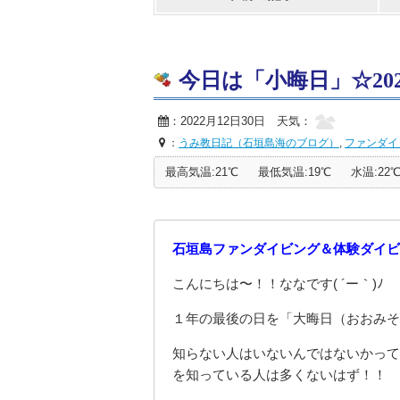
今日は「小晦日」☆2022/
：2022月12日30日 天気：
：
うみ教日記（石垣島海のブログ）
,
ファンダイ
最高気温:21℃
最低気温:19℃
水温:22
石垣島ファンダイビング＆体験ダイビ
こんにちは〜！！ななです( ´ー｀)ﾉ
１年の最後の日を「大晦日（おおみそ
知らない人はいないんではないかって
を知っている人は多くないはず！！