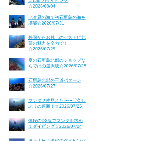
２日間のダイビング
☆2026/08/04
ベタ凪の海で初石垣島の海を
堪能☆2026/07/31
外国からお越しのゲストに北
部の魅力を全力で！
☆2026/07/29
夏の石垣島北部のショップな
らではの選択肢☆2026/07/28
石垣島北部の王道パターン
☆2026/07/27
マンタ２枚見れた〜〜♡久し
ぶりの連勝！☆2026/07/25
体験のDX版でマンタを求め
てダイビング☆2026/07/24
凪な１日！絶好のダイビング