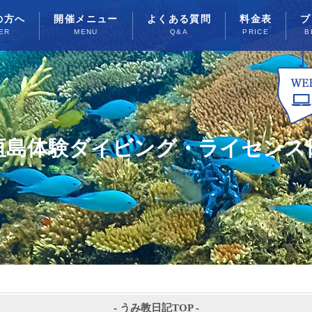
の方へ
開催メニュー
よくある質問
料金表
ブ
ER
MENU
Q&A
PRICE
B
垣島体験ダイビング・ライセンス
-
うみ教日記TOP
-