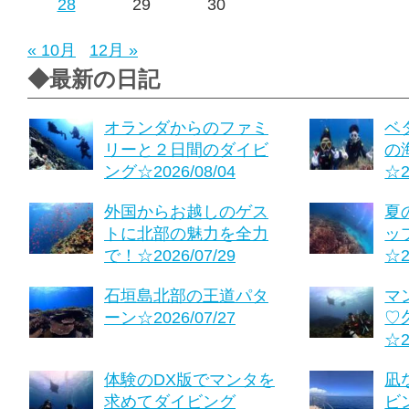
28
29
30
« 10月
12月 »
◆最新の日記
オランダからのファミ
ベ
リーと２日間のダイビ
の
ング☆2026/08/04
☆2
外国からお越しのゲス
夏
トに北部の魅力を全力
ッ
で！☆2026/07/29
☆2
石垣島北部の王道パタ
マ
ーン☆2026/07/27
♡
☆2
体験のDX版でマンタを
凪
求めてダイビング
ビ