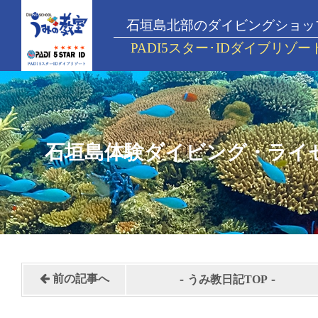
石垣島北部のダイビングショッ
PADI5スター･IDダイブリゾー
石垣島体験ダイビング・ライ
-
-
前の記事へ
うみ教日記TOP