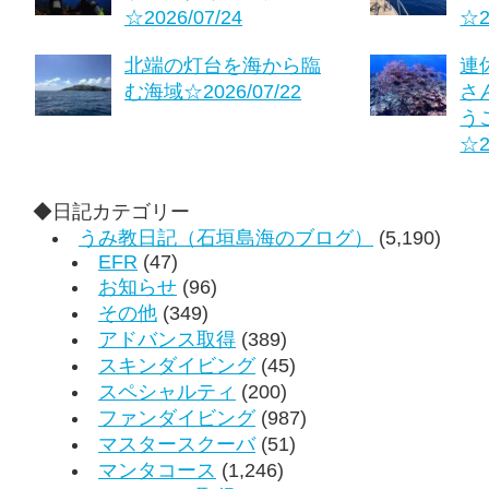
☆2026/07/24
☆2
北端の灯台を海から臨
連
む海域☆2026/07/22
さ
う
☆2
◆日記カテゴリー
うみ教日記（石垣島海のブログ）
(5,190)
EFR
(47)
お知らせ
(96)
その他
(349)
アドバンス取得
(389)
スキンダイビング
(45)
スペシャルティ
(200)
ファンダイビング
(987)
マスタースクーバ
(51)
マンタコース
(1,246)