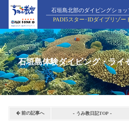
石垣島北部のダイビングショッ
PADI5スター･IDダイブリゾー
石垣島体験ダイビング・ライ
-
-
前の記事へ
うみ教日記TOP