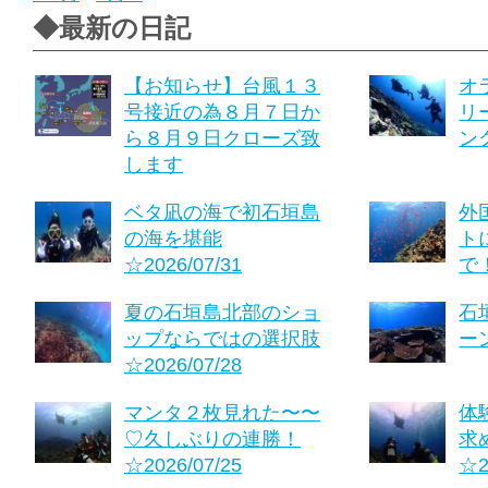
◆最新の日記
【お知らせ】台風１３
オ
号接近の為８月７日か
リ
ら８月９日クローズ致
ング
します
ベタ凪の海で初石垣島
外
の海を堪能
ト
☆2026/07/31
で！
夏の石垣島北部のショ
石
ップならではの選択肢
ーン
☆2026/07/28
マンタ２枚見れた〜〜
体
♡久しぶりの連勝！
求
☆2026/07/25
☆2