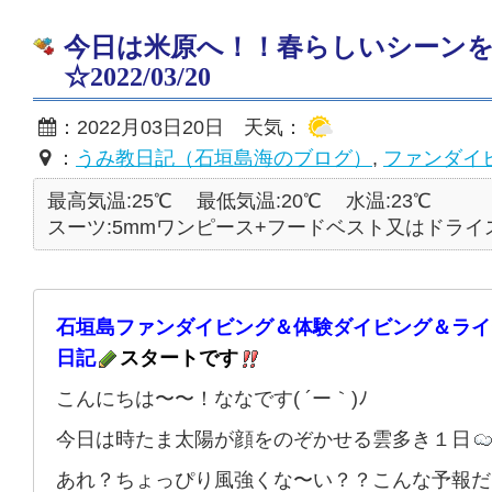
今日は米原へ！！春らしいシーン
☆2022/03/20
：2022月03日20日 天気：
：
うみ教日記（石垣島海のブログ）
,
ファンダイ
最高気温:25℃
最低気温:20℃
水温:23℃
スーツ:5mmワンピース+フードベスト又はドライ
石垣島ファンダイビング＆体験ダイビング＆ライ
日記
スタートです
こんにちは〜〜！ななです( ´ー｀)ﾉ
今日は時たま太陽が顔をのぞかせる雲多き１日
あれ？ちょっぴり風強くな〜い？？こんな予報だ