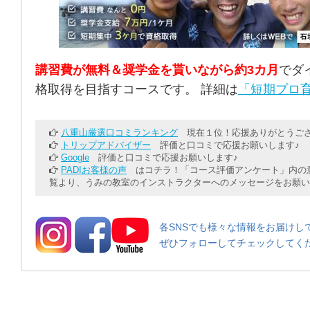
講習費が無料＆奨学金を貰いながら約3カ月
でダ
格取得を目指すコースです。 詳細は
「短期プロ育
八重山厳選口コミランキング
現在１位！応援ありがとうござ
トリップアドバイザー
評価と口コミで応援お願いします♪
Google
評価と口コミで応援お願いします♪
PADIお客様の声
はコチラ！「コース評価アンケート」内の意
覧より、うみの教室のインストラクターへのメッセージをお願い
各SNSでも様々な情報をお届けし
ぜひフォローしてチェックしてく