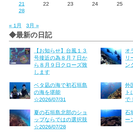
21
22
23
24
25
28
« 1月
3月 »
◆最新の日記
【お知らせ】台風１３
オ
号接近の為８月７日か
リ
ら８月９日クローズ致
ング
します
ベタ凪の海で初石垣島
外
の海を堪能
ト
☆2026/07/31
で！
夏の石垣島北部のショ
石
ップならではの選択肢
ーン
☆2026/07/28