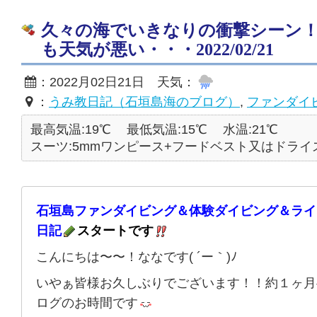
久々の海でいきなりの衝撃シーン
も天気が悪い・・・2022/02/21
：2022月02日21日 天気：
：
うみ教日記（石垣島海のブログ）
,
ファンダイ
最高気温:19℃
最低気温:15℃
水温:21℃
スーツ:5mmワンピース+フードベスト又はドライ
石垣島ファンダイビング＆体験ダイビング＆ライ
日記
スタートです
こんにちは〜〜！ななです( ´ー｀)ﾉ
いやぁ皆様お久しぶりでございます！！約１ヶ月
ログのお時間です