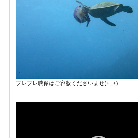
ブレブレ映像はご容赦くださいませ(+_+)
動
画
プ
レ
ー