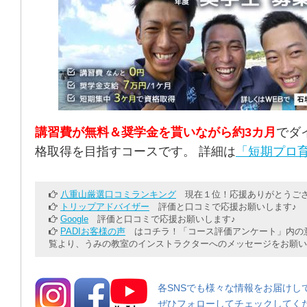
講習費が無料＆奨学金を貰いながら約3カ月
でダ
格取得を目指すコースです。 詳細は
「短期プロ育
八重山厳選口コミランキング
現在１位！応援ありがとうござ
トリップアドバイザー
評価と口コミで応援お願いします♪
Google
評価と口コミで応援お願いします♪
PADIお客様の声
はコチラ！「コース評価アンケート」内の意
覧より、うみの教室のインストラクターへのメッセージをお願い
各SNSでも様々な情報をお届けし
ぜひフォローしてチェックしてく