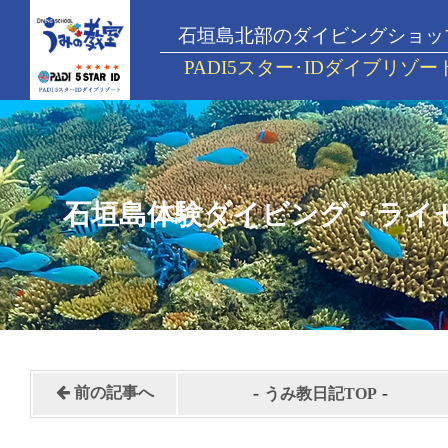
石垣島北部のダイビングショッ
PADI5スター･IDダイブリゾー
石垣島体験ダイビング・ライ
-
-
前の記事へ
うみ教日記TOP