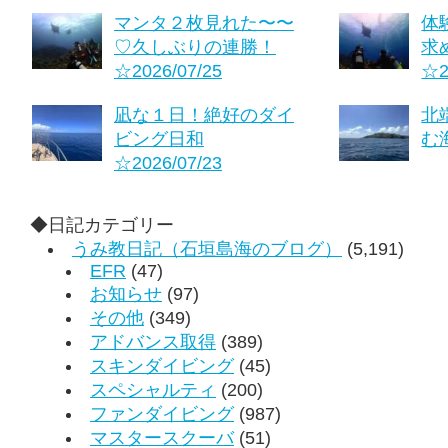
マンタ２枚見れた〜〜
体
♡久しぶりの連勝！
求
☆2026/07/25
☆2
凪な１日！絶好のダイ
北
ビング日和
む海
☆2026/07/23
◆日記カテゴリー
うみ教日記（石垣島海のブログ）
(5,191)
EFR
(47)
お知らせ
(97)
その他
(349)
アドバンス取得
(389)
スキンダイビング
(45)
スペシャルティ
(200)
ファンダイビング
(987)
マスタースクーバ
(51)