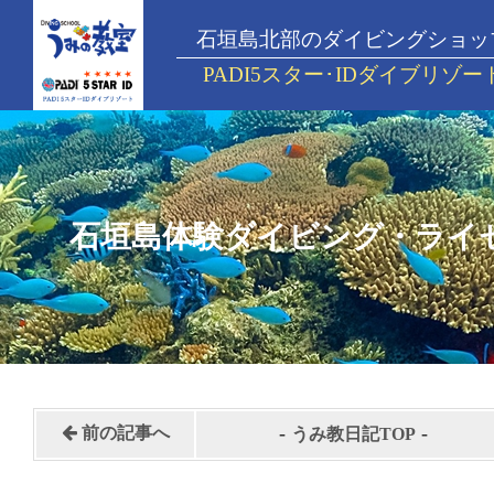
石垣島北部のダイビングショッ
PADI5スター･IDダイブリゾー
石垣島体験ダイビング・ライ
-
-
前の記事へ
うみ教日記TOP