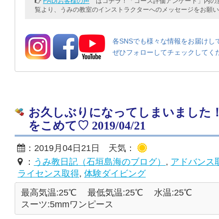
PADIお客様の声
はコチラ！「コース評価アンケート」内の意
覧より、うみの教室のインストラクターへのメッセージをお願い
各SNSでも様々な情報をお届けし
ぜひフォローしてチェックしてく
お久しぶりになってしまいました
をこめて♡ 2019/04/21
：2019月04日21日 天気：
：
うみ教日記（石垣島海のブログ）
,
アドバンス
ライセンス取得
,
体験ダイビング
最高気温:25℃
最低気温:25℃
水温:25℃
スーツ:5mmワンピース