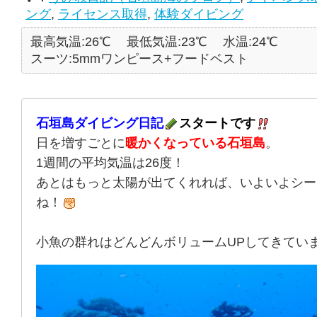
ング
,
ライセンス取得
,
体験ダイビング
最高気温:26℃
最低気温:23℃
水温:24℃
スーツ:5mmワンピース+フードベスト
石垣島ダイビング日記
スタートです
日を増すごとに
暖かくなっている石垣島
。
1週間の平均気温は26度！
あとはもっと太陽が出てくれれば、いよいよシー
ね！
小魚の群れはどんどんボリュームUPしてきてい