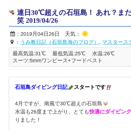
連日30℃超えの石垣島！ あれ？ま
笑 2019/04/26
：2019月04日26日 天気：
：
うみ教日記（石垣島海のブログ）
,
マスタース
最高気温:31℃
最低気温:25℃
水温:26℃
スーツ:5mmワンピース+フードベスト
石垣島ダイビング日記
スタートです
4月ですが、南風で30℃超えの石垣島
水温も26度まで上がり、とても
快適にダイビン
りました！