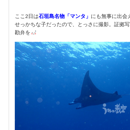
ここ2日は
石垣島名物「マンタ」
にも無事に出会
せっかちな子だったので、とっさに撮影。証拠写
勘弁を