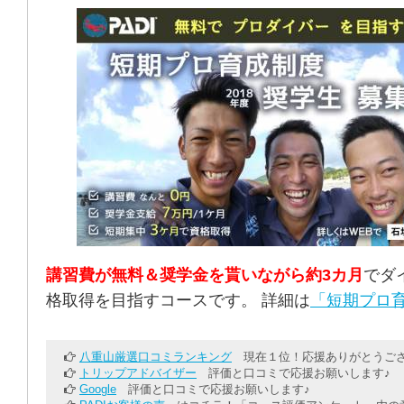
講習費が無料＆奨学金を貰いながら約3カ月
でダ
格取得を目指すコースです。 詳細は
「短期プロ育
八重山厳選口コミランキング
現在１位！応援ありがとうござ
トリップアドバイザー
評価と口コミで応援お願いします♪
Google
評価と口コミで応援お願いします♪