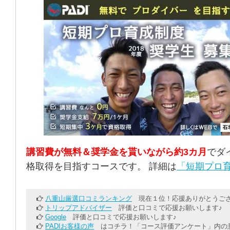
講習費が無料＆奨学金を貰いながら約3カ月
でダ
格取得を目指すコースです。 詳細は
「短期プロ育
八重山厳選口コミランキング
現在１位！応援ありがとうござ
トリップアドバイザー
評価と口コミで応援お願いします♪
Google
評価と口コミで応援お願いします♪
PADIお客様の声
はコチラ！「コース評価アンケート」内の意