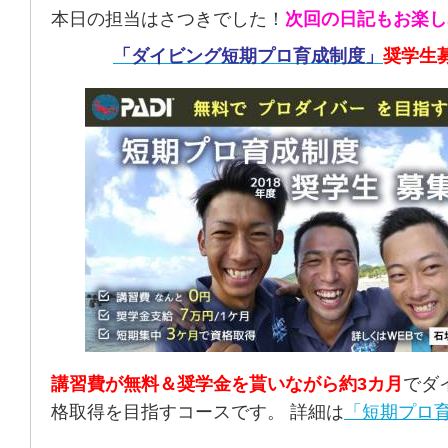
本日の担当はさつきでした！
次回の日記もお楽し
「ダイビング短期プロ育成制度」
奨学生
講習費が無料＆奨学金を貰いながら約3カ月
でダ
格取得を目指すコースです。 詳細は
「短期プロ育