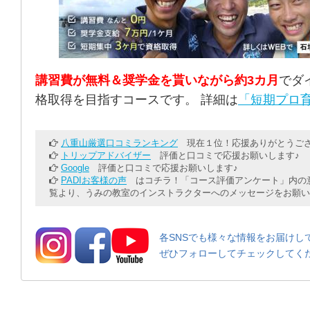
講習費が無料＆奨学金を貰いながら約3カ月
でダ
格取得を目指すコースです。 詳細は
「短期プロ育
八重山厳選口コミランキング
現在１位！応援ありがとうござ
トリップアドバイザー
評価と口コミで応援お願いします♪
Google
評価と口コミで応援お願いします♪
PADIお客様の声
はコチラ！「コース評価アンケート」内の意
覧より、うみの教室のインストラクターへのメッセージをお願い
各SNSでも様々な情報をお届けし
ぜひフォローしてチェックしてく