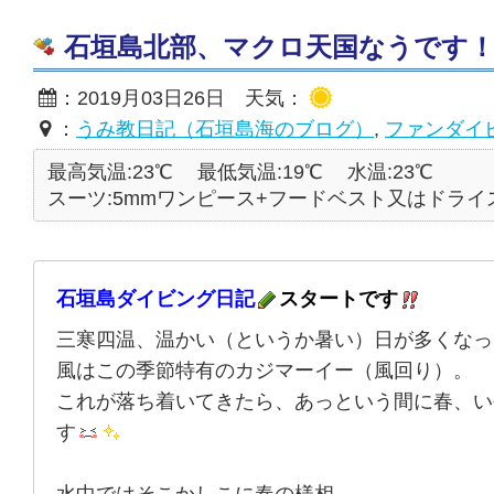
石垣島北部、マクロ天国なうです！！ 2
：2019月03日26日 天気：
：
うみ教日記（石垣島海のブログ）
,
ファンダイ
最高気温:23℃
最低気温:19℃
水温:23℃
スーツ:5mmワンピース+フードベスト又はドライ
石垣島ダイビング日記
スタートです
三寒四温、温かい（というか暑い）日が多くなっ
風はこの季節特有のカジマーイー（風回り）。
これが落ち着いてきたら、あっという間に春、い
す