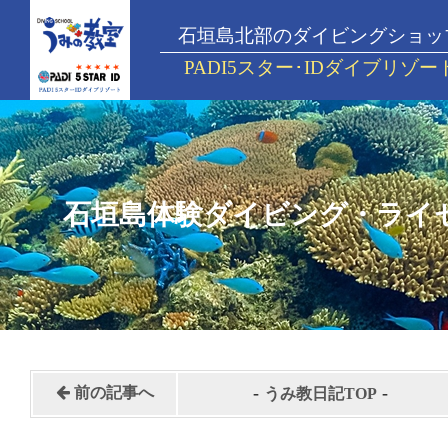
石垣島北部のダイビングショッ
PADI5スター･IDダイブリゾー
石垣島体験ダイビング・ライ
-
-
前の記事へ
うみ教日記TOP