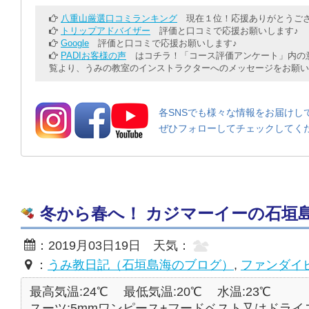
八重山厳選口コミランキング
現在１位！応援ありがとうござ
トリップアドバイザー
評価と口コミで応援お願いします♪
Google
評価と口コミで応援お願いします♪
PADIお客様の声
はコチラ！「コース評価アンケート」内の意
覧より、うみの教室のインストラクターへのメッセージをお願い
各SNSでも様々な情報をお届けし
ぜひフォローしてチェックしてく
冬から春へ！ カジマーイーの石垣島♪ 20
：2019月03日19日 天気：
：
うみ教日記（石垣島海のブログ）
,
ファンダイ
最高気温:24℃
最低気温:20℃
水温:23℃
スーツ:5mmワンピース+フードベスト又はドライ