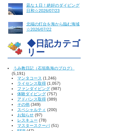
凪な１日！絶好のダイビング
日和☆2026/07/23
北端の灯台を海から臨む海域
☆2026/07/22
◆日記カテゴ
リー
うみ教日記（石垣島海のブログ）
(5,191)
マンタコース
(1,246)
ライセンス取得
(1,057)
ファンダイビング
(987)
体験ダイビング
(757)
アドバンス取得
(389)
その他
(349)
スペシャルティ
(200)
お知らせ
(97)
レスキュー
(78)
マスタースクーバ
(51)
EFR
(47)