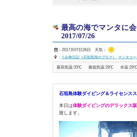
最高の海でマンタに会
2017/07/26
：2017月07日26日 天気：
：
うみ教日記（石垣島海のブログ）
,
マンタコー
最高気温:33℃
最低気温:29℃
水温:29
石垣島体験ダイビング＆ライセンスス
本日は
体験ダイビングのデラックス版
致します。