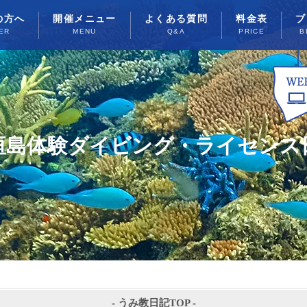
の方へ
開催メニュー
よくある質問
料金表
ブ
ER
MENU
Q&A
PRICE
B
垣島体験ダイビング・ライセンス
-
うみ教日記TOP
-