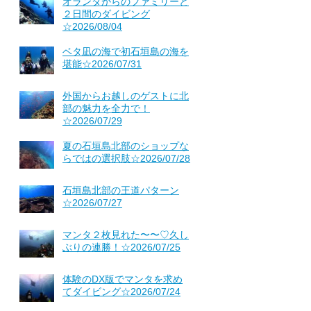
オランダからのファミリーと
２日間のダイビング
☆2026/08/04
ベタ凪の海で初石垣島の海を
堪能☆2026/07/31
外国からお越しのゲストに北
部の魅力を全力で！
☆2026/07/29
夏の石垣島北部のショップな
らではの選択肢☆2026/07/28
石垣島北部の王道パターン
☆2026/07/27
マンタ２枚見れた〜〜♡久し
ぶりの連勝！☆2026/07/25
体験のDX版でマンタを求め
てダイビング☆2026/07/24