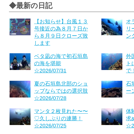
◆最新の日記
【お知らせ】台風１３
オ
号接近の為８月７日か
リ
ら８月９日クローズ致
ング
します
ベタ凪の海で初石垣島
外
の海を堪能
ト
☆2026/07/31
で！
夏の石垣島北部のショ
石
ップならではの選択肢
ーン
☆2026/07/28
マンタ２枚見れた〜〜
体
♡久しぶりの連勝！
求
☆2026/07/25
☆2