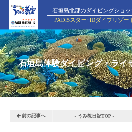
石垣島北部のダイビングショッ
PADI5スター･IDダイブリゾー
石垣島体験ダイビング・ライ
-
-
前の記事へ
うみ教日記TOP