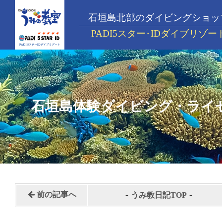
石垣島北部のダイビングショッ
PADI5スター･IDダイブリゾー
石垣島体験ダイビング・ライ
-
-
前の記事へ
うみ教日記TOP