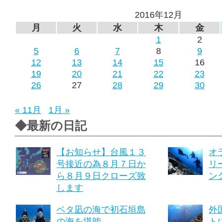
2016年12月
月
火
水
木
金
1
2
5
6
7
8
9
12
13
14
15
16
19
20
21
22
23
26
27
28
29
30
« 11月
1月 »
◆最新の日記
【お知らせ】台風１３
オ
号接近の為８月７日か
リ
ら８月９日クローズ致
ング
します
ベタ凪の海で初石垣島
外
の海を堪能
ト