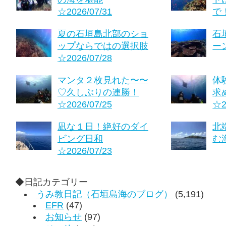
☆2026/07/31
で！
夏の石垣島北部のショ
石
ップならではの選択肢
ーン
☆2026/07/28
マンタ２枚見れた〜〜
体
♡久しぶりの連勝！
求
☆2026/07/25
☆2
凪な１日！絶好のダイ
北
ビング日和
む海
☆2026/07/23
◆日記カテゴリー
うみ教日記（石垣島海のブログ）
(5,191)
EFR
(47)
お知らせ
(97)