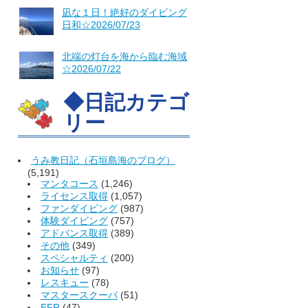
凪な１日！絶好のダイビング
日和☆2026/07/23
北端の灯台を海から臨む海域
☆2026/07/22
◆日記カテゴ
リー
うみ教日記（石垣島海のブログ）
(5,191)
マンタコース
(1,246)
ライセンス取得
(1,057)
ファンダイビング
(987)
体験ダイビング
(757)
アドバンス取得
(389)
その他
(349)
スペシャルティ
(200)
お知らせ
(97)
レスキュー
(78)
マスタースクーバ
(51)
EFR
(47)