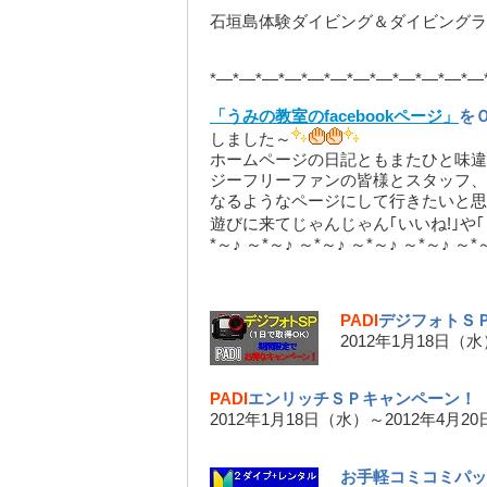
石垣島体験ダイビング＆ダイビングラ
*—*—*—*—*—*—*—*—*—*—*—*—
「うみの教室のfacebookページ」
を
しました～
ホームページの日記ともまたひと味違
ジーフリーファンの皆様とスタッフ、
なるようなページにして行きたいと思
遊びに来てじゃんじゃん｢いいね!｣や
*～♪ ～*～♪ ～*～♪ ～*～♪ ～*～♪ ～*
PADI
デジフォトＳ
2012年1月18日（
PADI
エンリッチＳＰキャンペーン！
2012年1月18日（水）～2012年4月2
お手軽コミコミパッ