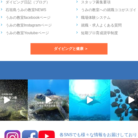
ダイビング日記（ブログ）
スタッフ募集要項
石垣島うみの教室NEWS
うみの教室への就職ココがスゴイ
うみの教室facebookページ
職場体験システム
うみの教室Instagramページ
就職・求人よくある質問
うみの教室Youtubeページ
短期プロ育成奨学制度
ダイビングと健康 ＞
各SNSでも様々な情報をお届けしており