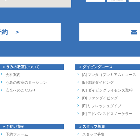
予約 ＞
うみの教室について
ダイビングコース
会社案内
[A] マンタ（プレミアム）コース
うみの教室のミッション
[B] 体験ダイビング
安全へのこだわり
[C] ダイビングライセンス取得
[D] ファンダイビング
[E] リフレッシュダイブ
[K] アドバンスドスノーケラー
予約 / 情報
スタッフ募集
予約フォーム
スタッフ募集