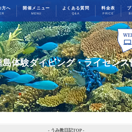
の方へ
開催メニュー
よくある質問
料金表
ブ
ER
MENU
Q&A
PRICE
B
垣島体験ダイビング・ライセンス
-
うみ教日記TOP
-