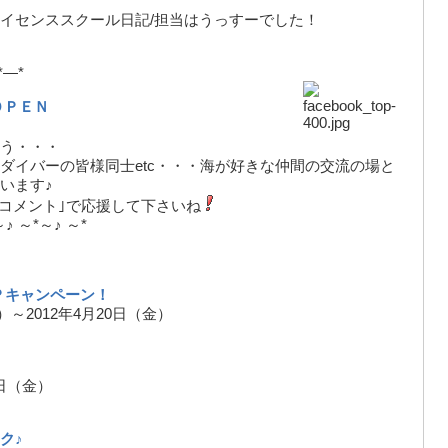
イセンススクール日記/担当はうっすーでした！
*—*
ＯＰＥＮ
う・・・
ダイバーの皆様同士etc・・・海が好きな仲間の交流の場と
います♪
｢コメント｣で応援して下さいね
～♪ ～*～♪ ～*
Ｐキャンペーン！
水）～2012年4月20日（金）
0日（金）
ク♪