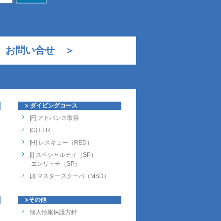
お問い合せ ＞
ダイビングコース
[F] アドバンス取得
[G] EFR
[H] レスキュー（RED）
[I] スペシャルティ（SP）
エンリッチ（SP）
[J] マスタースクーバ（MSD）
その他
個人情報保護方針