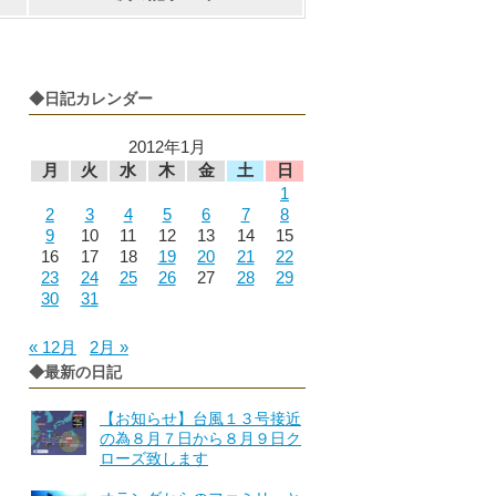
◆日記カレンダー
2012年1月
月
火
水
木
金
土
日
1
2
3
4
5
6
7
8
9
10
11
12
13
14
15
16
17
18
19
20
21
22
23
24
25
26
27
28
29
30
31
« 12月
2月 »
◆最新の日記
【お知らせ】台風１３号接近
の為８月７日から８月９日ク
ローズ致します