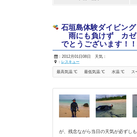
石垣島体験ダイビング
雨にも負けず カゼ
でとうございます！！
：2012月01日08日 天気：
：
レスキュー
最高気温:℃
最低気温:℃
水温:℃
ス
が、残念ながら当日の天気が必ずしも