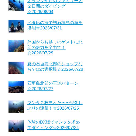
オランダからのファミリーと
２日間のダイビング
☆2026/08/04
ベタ凪の海で初石垣島の海を
堪能☆2026/07/31
外国からお越しのゲストに北
部の魅力を全力で！
☆2026/07/29
夏の石垣島北部のショップな
らではの選択肢☆2026/07/28
石垣島北部の王道パターン
☆2026/07/27
マンタ２枚見れた〜〜♡久し
ぶりの連勝！☆2026/07/25
体験のDX版でマンタを求め
てダイビング☆2026/07/24