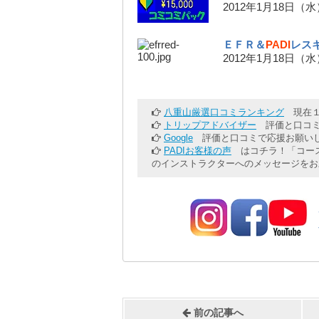
2012年1月18日（
ＥＦＲ＆
PADI
レス
2012年1月18日（
八重山厳選口コミランキング
現在１
トリップアドバイザー
評価と口コミ
Google
評価と口コミで応援お願いし
PADIお客様の声
はコチラ！「コース
のインストラクターへのメッセージをお
前の記事へ