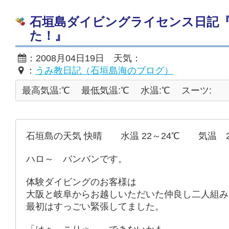
石垣島ダイビングライセンス日記
た！』
：2008月04日19日 天気：
：
うみ教日記（石垣島海のブログ）
最高気温:℃
最低気温:℃
水温:℃
スーツ:
石垣島の天気 快晴 水温 22～24℃ 気温 2
ハロ～ バンバンです。
体験ダイビングのお客様は
大阪と岐阜からお越しいただいた仲良し二人組み
最初はすっごい緊張してました。