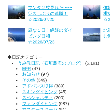
マンタ２枚見れた〜〜
体
♡久しぶりの連勝！
求
☆2026/07/25
☆2
凪な１日！絶好のダイ
北
ビング日和
む海
☆2026/07/23
◆日記カテゴリー
うみ教日記（石垣島海のブログ）
(5,191)
EFR
(47)
お知らせ
(97)
その他
(349)
アドバンス取得
(389)
スキンダイビング
(45)
スペシャルティ
(200)
ファンダイビング
(987)
マスタースクーバ
(51)