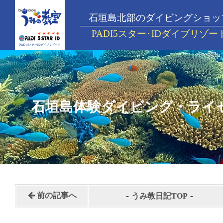
石垣島北部のダイビングショッ
PADI5スター･IDダイブリゾー
石垣島体験ダイビング・ライ
-
-
前の記事へ
うみ教日記TOP