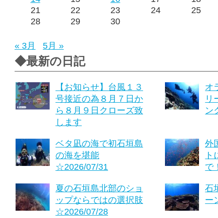
21
22
23
24
25
28
29
30
« 3月
5月 »
◆最新の日記
【お知らせ】台風１３
オ
号接近の為８月７日か
リ
ら８月９日クローズ致
ング
します
ベタ凪の海で初石垣島
外
の海を堪能
ト
☆2026/07/31
で！
夏の石垣島北部のショ
石
ップならではの選択肢
ーン
☆2026/07/28